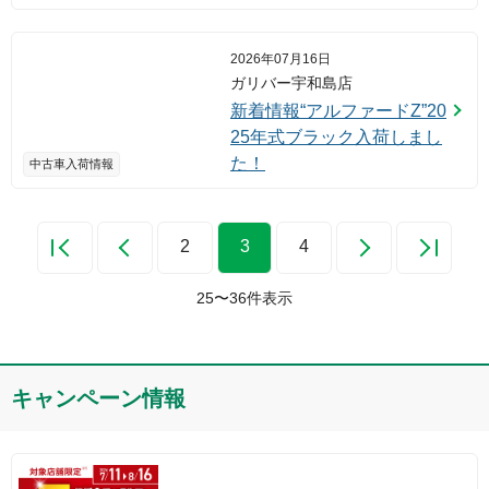
イトオーキッドパール入荷
しました！
2026年07月16日
ガリバー宇和島店
新着情報“アルファードZ”20
25年式ブラック入荷しまし
た！
中古車入荷情報
2
3
4
25
〜
36
件表示
キャンペーン情報