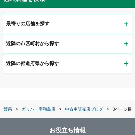
最寄りの店舗を探す
近隣の市区町村から探す
ガリバー松山インター店
近隣の都道府県から探す
松山市
ガリバー松山店
鳥取県
今治市
ガリバー今治店
島根県
宇和島市
ガリバー宇和島店
愛媛県
ガリバー宇和島店
中古車販売店ブログ
3ページ目
岡山県
新居浜市
ガリバー新居浜インター店
お役立ち情報