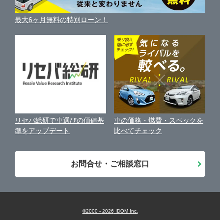
利用規約
車買い替えの基礎知識
車の個人売買ガイド
最大6ヶ月無料の特別ローン！
車比較サイト
個人情報の保護について
近くのお店で車を探す
中古車オークションガイド
保険代理店業務に関する基本方針
古物営業法に基づく表示
アフィリエイトパートナー募集
車の価格・燃費・スペックを
リセバ総研で車選びの価値基
お客様の声
比べてチェック
準をアップデート
会社案内
お問合せ・ご相談窓口
©2000 -
2026
IDOM Inc.