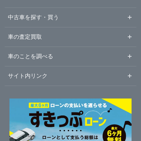
広島県
伊予市
ガリバー伊予松前店
中古車を探す・買う
山口県
東予
中古車情報・中古車検索
車の査定買取
中古車ご提案サービス
車査定・車買取ならガリバー
徳島県
車のことを調べる
中予
初めての中古車購入ガイド
車査定売却ガイド
車初心者まとめ
サイト内リンク
香川県
南予
ガリバーのサービス
ガリバーの査定が選ばれる理由
自動車ニュース
サイト内検索
愛媛県
中古車人気ランキング
車を売る時よくある質問
新車・中古車カタログ
サイトマップ
自動車ローンを調べる
便利な査定サービス
高知県
車の燃費を調べる
サイトの使用条件
ガリバーの自動車ローン
中古車買取相場（毎月更新）
車種別クチコミ