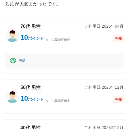
対応が大変よかったです。
31
やや満足
%
4
ふつう
%
9
やや不満
%
70代
男性
ご利用日:
2026年04月
0
非常に不満
%
10
ポイント
売却
10段階評価中
中島
50代
男性
ご利用日:
2025年12月
10
ポイント
売却
10段階評価中
40代
男性
ご利用日:
2025年12月