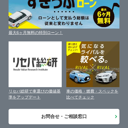
便利な査定サービス
車の燃費を調べる
サイトの使用条件
ガリバーの自動車ローン
中古車買取相場（毎月更新）
車種別クチコミ
利用規約
車買い替えの基礎知識
車の個人売買ガイド
最大6ヶ月無料の特別ローン！
車比較サイト
個人情報の保護について
近くのお店で車を探す
中古車オークションガイド
保険代理店業務に関する基本方針
古物営業法に基づく表示
アフィリエイトパートナー募集
車の価格・燃費・スペックを
リセバ総研で車選びの価値基
お客様の声
比べてチェック
準をアップデート
会社案内
お問合せ・ご相談窓口