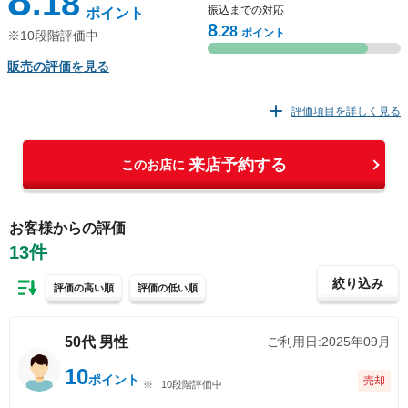
8
.18
振込までの対応
ポイント
8
.28
ポイント
※10段階評価中
販売の評価を見る
評価項目を詳しく見る
契約手続きのわかりやすさ
来店予約する
このお店に
61
非常に満足
%
27
やや満足
%
お客様からの評価
13
件
5
ふつう
%
0
やや不満
%
絞り込み
評価の高い順
評価の低い順
5
非常に不満
%
50代
男性
ご利用日:
2025年09月
振込までの対応
10
ポイント
売却
10段階評価中
45
非常に満足
%