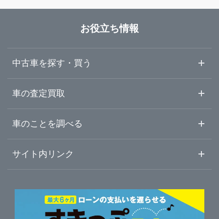
道東・釧路十勝
釧路郡釧路町
ガリバー北見端野店
お役立ち情報
道南・函館
帯広・幕別
ガリバー44号釧路店
中古車を探す・買う
釧路・根室
中古車情報・中古車検索
車の査定買取
中古車ご提案サービス
車査定・車買取ならガリバー
車のことを調べる
北見・美幌
初めての中古車購入ガイド
車査定売却ガイド
車初心者まとめ
サイト内リンク
ガリバーのサービス
ガリバーの査定が選ばれる理由
自動車ニュース
サイト内検索
中古車人気ランキング
車を売る時よくある質問
新車・中古車カタログ
サイトマップ
自動車ローンを調べる