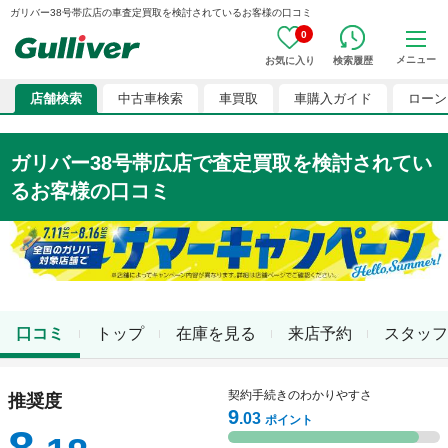
ガリバー38号帯広店の車査定買取を検討されているお客様の口コミ
0
メニュー
お気に入り
検索履歴
店舗検索
中古車検索
車買取
車購入ガイド
ローン
ガリバー38号帯広店
で査定買取を検討されてい
るお客様の口コミ
口コミ
トップ
在庫を見る
来店予約
スタッフ
契約手続きのわかりやすさ
推奨度
9
.03
ポイント