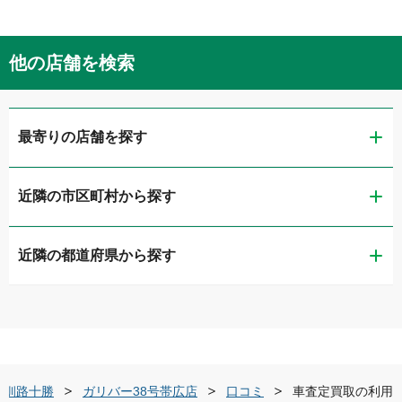
他の店舗を検索
最寄りの店舗を探す
近隣の市区町村から探す
ガリバー38号釧路店
近隣の都道府県から探す
釧路市
ガリバー帯広西七条店
道央・札幌
帯広市
LIBERALA リベラーラ帯広
道北・旭川
北見市
ガリバー38号帯広店
・釧路十勝
ガリバー38号帯広店
口コミ
車査定買取の利用