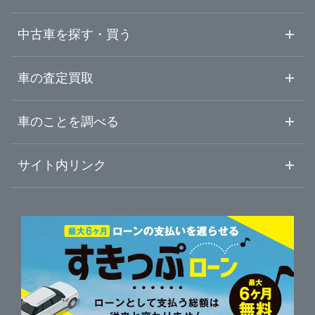
中古車を探す・買う
中古車情報・中古車検索
車の査定買取
中古車ご提案サービス
車査定・車買取ならガリバー
車のことを調べる
初めての中古車購入ガイド
車査定売却ガイド
車初心者まとめ
サイト内リンク
ガリバーのサービス
ガリバーの査定が選ばれる理由
自動車ニュース
サイト内検索
中古車人気ランキング
車を売る時よくある質問
新車・中古車カタログ
サイトマップ
自動車ローンを調べる
便利な査定サービス
車の燃費を調べる
サイトの使用条件
ガリバーの自動車ローン
中古車買取相場（毎月更新）
車種別クチコミ
利用規約