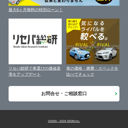
車買い替えの基礎知識
車の個人売買ガイド
最大6ヶ月無料の特別ローン！
車比較サイト
個人情報の保護について
近くのお店で車を探す
中古車オークションガイド
保険代理店業務に関する基本方針
古物営業法に基づく表示
アフィリエイトパートナー募集
車の価格・燃費・スペックを
リセバ総研で車選びの価値基
お客様の声
比べてチェック
準をアップデート
会社案内
お問合せ・ご相談窓口
©2000 -
2026
IDOM Inc.