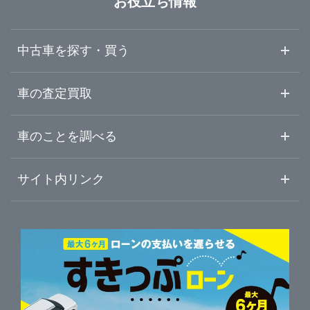
お役立ち情報
中古車を探す・買う
中古車情報・中古車検索
車の査定買取
中古車ご提案サービス
車査定・車買取ならガリバー
車のことを調べる
初めての中古車購入ガイド
車査定売却ガイド
車初心者まとめ
サイト内リンク
ガリバーのサービス
ガリバーの査定が選ばれる理由
自動車ニュース
サイト内検索
中古車人気ランキング
車を売る時よくある質問
新車・中古車カタログ
サイトマップ
自動車ローンを調べる
便利な査定サービス
車の燃費を調べる
サイトの使用条件
ガリバーの自動車ローン
中古車買取相場（毎月更新）