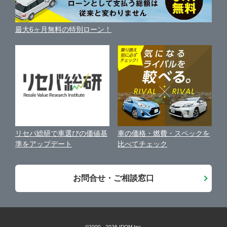
車種別クチコミ
利用規約
車買い替えの基礎知識
車の個人売買ガイド
最大6ヶ月無料の特別ローン！
車比較サイト
個人情報の保護について
近くのお店で車を探す
中古車オークションガイド
保険代理店業務に関する基本方針
古物営業法に基づく表示
アフィリエイトパートナー募集
車の価格・燃費・スペックを
リセバ総研で車選びの価値基
お客様の声
比べてチェック
準をアップデート
会社案内
お問合せ・ご相談窓口
©2000 -
2026
IDOM Inc.