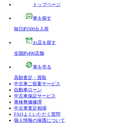
トップページ
車を探す
毎日約500台入荷
お店を探す
全国約490店舗
車を売る
高額査定・買取
中古車ご提案サービス
自動車ローン
中古車保証サービス
車検整備修理
中古車査定相場
FAQよくいただく質問
個人情報の保護について