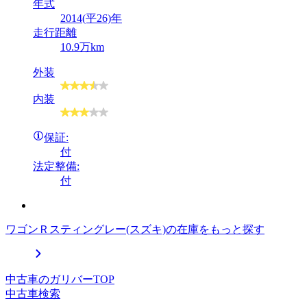
年式
2014(平26)年
走行距離
10.9万km
外装
内装
保証:
付
法定整備:
付
ワゴンＲスティングレー(スズキ)の在庫をもっと探す
中古車のガリバーTOP
中古車検索