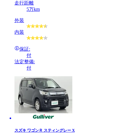
走行距離
5万km
外装
内装
保証:
付
法定整備:
付
スズキ
ワゴンＲ スティングレー X