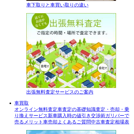
車下取りと車買い取りの違い
出張無料査定サービスのご案内
車買取
オンライン無料査定
車査定の基礎知識
査定・売却・乗
り換えサービス
新車購入時の値引き交渉術
ガリバーで
売るメリット
車売却よくあるご質問
中古車査定相場表