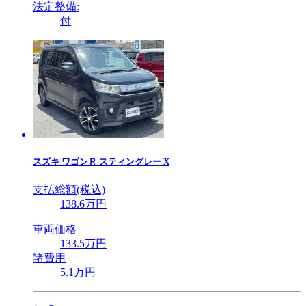
法定整備:
付
スズキ
ワゴンＲ スティングレー X
支払総額(税込)
138
.6
万円
車両価格
133
.5
万円
諸費用
5
.1
万円