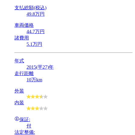
支払総額(税込)
49
.8
万円
車両価格
44
.7
万円
諸費用
5
.1
万円
年式
2015(平27)年
走行距離
10万km
外装
内装
保証:
付
法定整備: