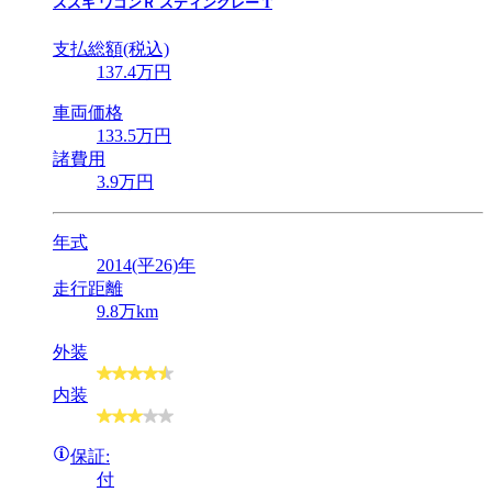
スズキ
ワゴンＲ スティングレー T
支払総額(税込)
137
.4
万円
車両価格
133
.5
万円
諸費用
3
.9
万円
年式
2014(平26)年
走行距離
9.8万km
外装
内装
保証:
付