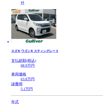
付
スズキ
ワゴンＲ スティングレー X
支払総額(税込)
68
.9
万円
車両価格
63
.8
万円
諸費用
5
.1
万円
年式