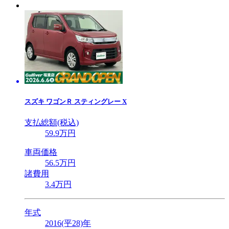
スズキ
ワゴンＲ スティングレー X
支払総額(税込)
59
.9
万円
車両価格
56
.5
万円
諸費用
3
.4
万円
年式
2016(平28)年