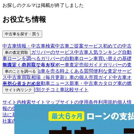
お探しのクルマは掲載が終了しました
お役立ち情報
中古車を探す・買う
中古車情報・中古車検索
中古車ご提案サービス
初めての中古
車購入ガイド
ガリバーのサービス
中古車人気ランキング
自動
車の査定買取
車ローンを調べる
ガリバーの自動車ローン
車買い替えの基礎
車査定・車買取ならガリバー
車査定売却ガイド
ガリバーの査
知識
近くのお店で車を探す
定が選ばれる理由
車を売る時よくある質問
便利な査定サービ
車のことを調べる
ス
中古車買取相場（毎月更新）
車の個人売買ガイド
中古車オ
車初心者まとめ
自動車ニュース
新車・中古車カタログ
車の燃
ークションガイド
費を調べる
車種別クチコミ
車比較サイト
サイト内リンク
サイト内検索
サイトマップ
サイトの使用条件
利用規約
個人情
報の保護について
保険代理店業務に関する基本方針
古物営業
法に基づく表示
アフィリエイトパートナー募集
お客様の声
会
社案内