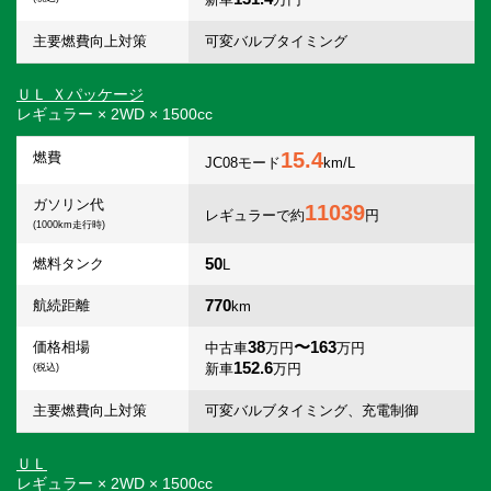
主要燃費向上対策
可変バルブタイミング
ＵＬ Ｘパッケージ
レギュラー × 2WD × 1500cc
15.4
燃費
JC08モード
km/L
ガソリン代
11039
レギュラーで約
円
(1000km走行時)
50
燃料タンク
L
770
航続距離
km
38
〜163
価格相場
中古車
万円
万円
152.6
新車
万円
(税込)
主要燃費向上対策
可変バルブタイミング、充電制御
ＵＬ
レギュラー × 2WD × 1500cc