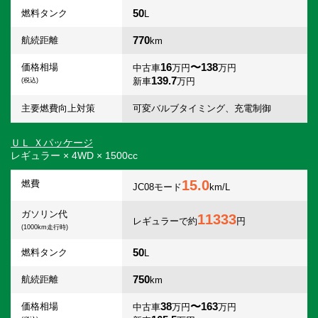
50
燃料タンク
L
770
航続距離
km
16
〜138
価格相場
中古車
万円
万円
139.7
新車
万円
(税込)
主要燃費向上対策
可変バルブタイミング、充電制御
ＵＬ Ｘパッケージ
レギュラー × 4WD × 1500cc
15.0
燃費
JC08モード
km/L
ガソリン代
11333
レギュラーで約
円
(1000km走行時)
50
燃料タンク
L
750
航続距離
km
38
〜163
価格相場
中古車
万円
万円