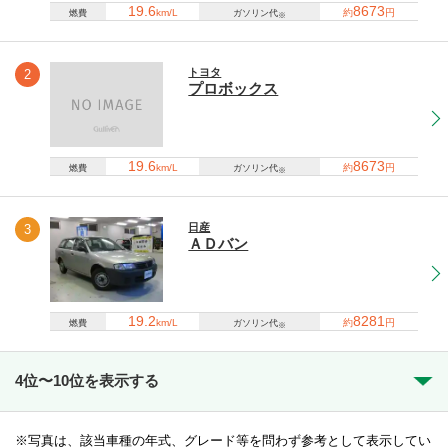
19.6
8673
km/L
約
円
燃費
ガソリン代
※
トヨタ
2
プロボックス
19.6
8673
km/L
約
円
燃費
ガソリン代
※
日産
3
ＡＤバン
19.2
8281
km/L
約
円
燃費
ガソリン代
※
4位〜10位を表示する
写真は、該当車種の年式、グレード等を問わず参考として表示してい