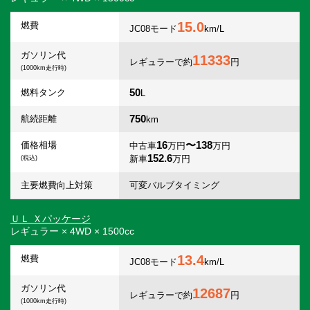
15.0
燃費
JC08モード
km/L
ガソリン代
11333
レギュラーで約
円
(1000km走行時)
50
燃料タンク
L
750
航続距離
km
16
〜138
価格相場
中古車
万円
万円
152.6
新車
万円
(税込)
主要燃費向上対策
可変バルブタイミング
ＵＬ Ｘパッケージ
レギュラー × 4WD × 1500cc
13.4
燃費
JC08モード
km/L
ガソリン代
12687
レギュラーで約
円
(1000km走行時)