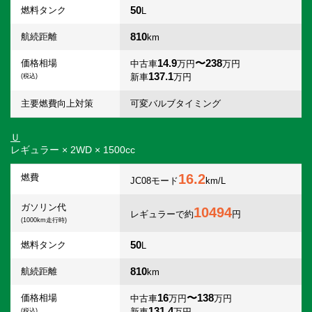
50
燃料タンク
L
810
航続距離
km
14.9
〜238
価格相場
中古車
万円
万円
137.1
新車
万円
(税込)
主要燃費向上対策
可変バルブタイミング
Ｕ
レギュラー × 2WD × 1500cc
16.2
燃費
JC08モード
km/L
ガソリン代
10494
レギュラーで約
円
(1000km走行時)
50
燃料タンク
L
810
航続距離
km
16
〜138
価格相場
中古車
万円
万円
131.4
新車
万円
(税込)