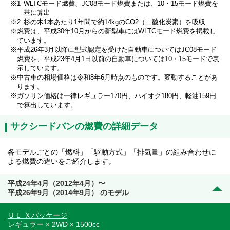
WLTCモード燃費、JC08モード燃費または、10・15モード燃費を
基に算出
杉の木1本あたり1年間で約14kgのCO2（二酸化炭素）を吸収
燃費は、平成30年10月からの新型車にはWLTCモード燃費を掲載し
ています。
平成26年3月以降に型式認定を受けた自動車についてはJC08モード
燃費を、平成23年4月1日以前の自動車については10・15モードで表
示しています。
中古車の相場価格は令和8年6月時点のものです。変動することがあ
ります。
ガソリン価格は一律レギュラー170円、ハイオク180円、軽油159円
で算出しています。
サクシードバンの燃費の詳細データ
各モデルごとの「燃料」「駆動方式」「排気量」の組み合わせに
よる燃費の違いをご紹介します。
平成24年4月（2012年4月）〜
平成26年9月（2014年9月） のモデル
ＵＬ Ｘパッケージ
レギュラー × 2WD × 1500cc