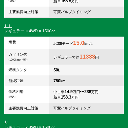
165.5
新車
万円
(税込)
主要燃費向上対策
可変バルブタイミング
ＵＬ
レギュラー × 4WD × 1500cc
15.0
燃費
JC08モード
km/L
ガソリン代
11333
レギュラーで約
円
(1000km走行時)
50
燃料タンク
L
750
航続距離
km
14.9
〜238
価格相場
中古車
万円
万円
158.3
新車
万円
(税込)
主要燃費向上対策
可変バルブタイミング
Ｕ
レギュラー × 4WD × 1500cc