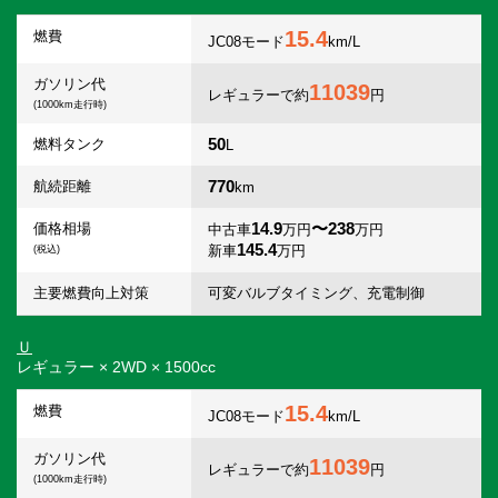
15.4
燃費
JC08モード
km/L
ガソリン代
11039
レギュラーで約
円
(1000km走行時)
50
燃料タンク
L
770
航続距離
km
14.9
〜238
価格相場
中古車
万円
万円
145.4
新車
万円
(税込)
主要燃費向上対策
可変バルブタイミング、充電制御
Ｕ
レギュラー × 2WD × 1500cc
15.4
燃費
JC08モード
km/L
ガソリン代
11039
レギュラーで約
円
(1000km走行時)