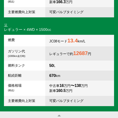
166.3
新車
万円
(税込)
主要燃費向上対策
可変バルブタイミング
Ｕ
レギュラー × 4WD × 1500cc
13.4
燃費
JC08モード
km/L
ガソリン代
12687
レギュラーで約
円
(1000km走行時)
50
燃料タンク
L
670
航続距離
km
16
〜138
価格相場
中古車
万円
万円
160.5
新車
万円
(税込)
主要燃費向上対策
可変バルブタイミング