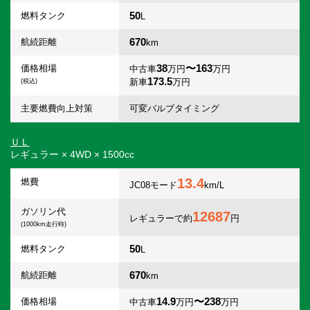
50
燃料タンク
L
670
航続距離
km
38
〜163
価格相場
中古車
万円
万円
173.5
新車
万円
(税込)
主要燃費向上対策
可変バルブタイミング
ＵＬ
レギュラー × 4WD × 1500cc
13.4
燃費
JC08モード
km/L
ガソリン代
12687
レギュラーで約
円
(1000km走行時)
50
燃料タンク
L
670
航続距離
km
14.9
〜238
価格相場
中古車
万円
万円