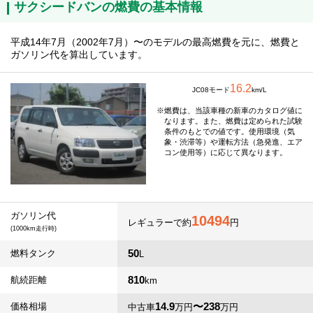
サクシードバンの燃費の基本情報
平成14年7月（2002年7月）〜のモデルの最高燃費を元に、燃費と
ガソリン代を算出しています。
16.2
JC08モード
km/L
燃費は、当該車種の新車のカタログ値に
なります。また、燃費は定められた試験
条件のもとでの値です。使用環境（気
象・渋滞等）や運転方法（急発進、エア
コン使用等）に応じて異なります。
ガソリン代
10494
レギュラーで約
円
(1000km走行時)
50
燃料タンク
L
810
航続距離
km
14.9
〜238
価格相場
中古車
万円
万円