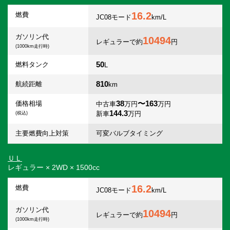
16.2
燃費
JC08モード
km/L
ガソリン代
10494
レギュラーで約
円
(1000km走行時)
50
燃料タンク
L
810
航続距離
km
38
〜163
価格相場
中古車
万円
万円
144.3
新車
万円
(税込)
主要燃費向上対策
可変バルブタイミング
ＵＬ
レギュラー × 2WD × 1500cc
16.2
燃費
JC08モード
km/L
ガソリン代
10494
レギュラーで約
円
(1000km走行時)