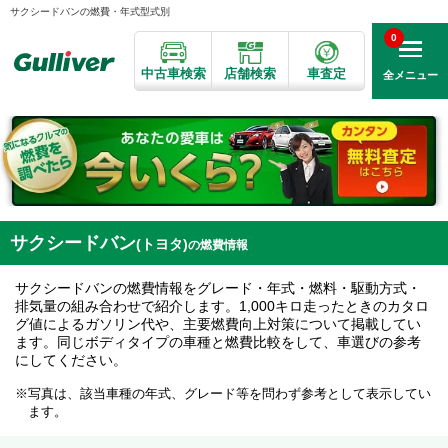
サクシードバンの燃費・年式型式別
0
中古車検索
店舗検索
車査定
全メニュー
サクシードバン
(トヨタ)
の燃費情報
サクシードバンの燃費情報をグレード・年式・燃料・駆動方式・
排気量の組み合わせで紹介します。1,000キロ走ったときのカタロ
グ値によるガソリン代や、主要燃費向上対策について掲載してい
ます。同じボディタイプの車種と燃費比較をして、車選びの参考
にしてください。
写真は、該当車種の年式、グレード等を問わず参考として表示してい
ます。