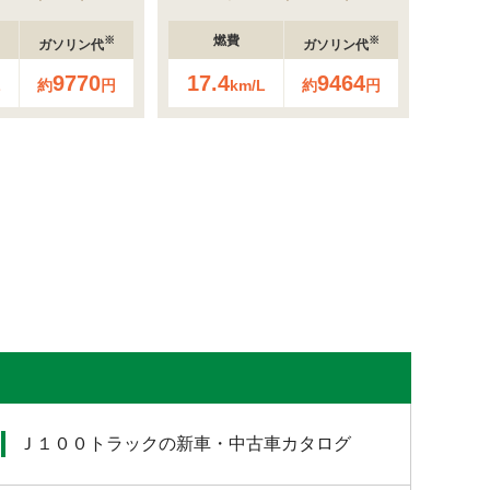
燃費
※
※
ガソリン代
ガソリン代
9770
17.4
9464
L
約
円
km/L
約
円
Ｊ１００トラックの新車・中古車カタログ