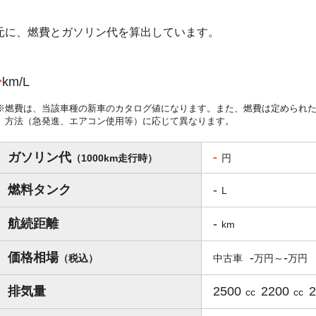
を元に、燃費とガソリン代を算出しています。
-
km/L
燃費は、当該車種の新車のカタログ値になります。また、燃費は定められ
方法（急発進、エアコン使用等）に応じて異なります。
ガソリン代
-
（1000km走行時）
円
燃料タンク
-
L
航続距離
-
km
価格相場
-
-
（税込）
中古車
排気量
2500
2200
cc
cc