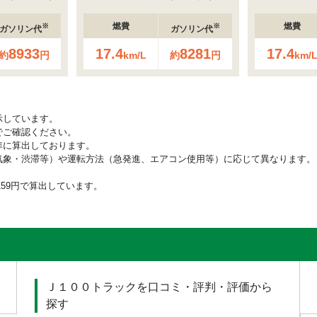
燃費
燃費
※
※
ガソリン代
ガソリン代
8933
17.4
8281
17.4
約
円
km/L
約
円
km/
示しています。
でご確認ください。
準に算出しております。
気象・渋滞等）や運転方法（急発進、エアコン使用等）に応じて異なります。
159円で算出しています。
Ｊ１００トラックを口コミ・評判・評価から
探す