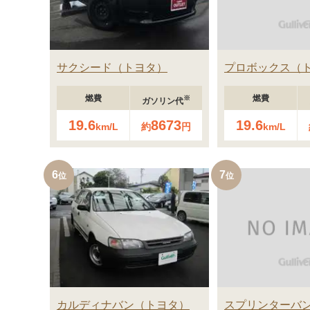
サクシード
トヨタ
プロボックス
燃費
燃費
※
ガソリン代
19.6
8673
19.6
km/L
約
円
km/L
6
7
カルディナバン
トヨタ
スプリンターバ