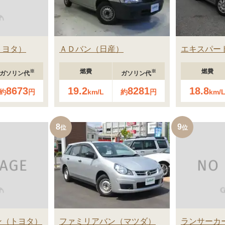
トヨタ
ＡＤバン
日産
エキスパー
燃費
燃費
※
※
ガソリン代
ガソリン代
8673
19.2
8281
18.8
約
円
km/L
約
円
km/
8
9
ン
トヨタ
ファミリアバン
マツダ
ランサーカ