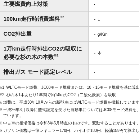
主要燃費向上対策
-
※1
100km走行時消費燃料
-
L
CO2排出量
-
g/Km
1万km走行時排出CO2の吸収に
-
本
※2
必要な杉の木の本数
排出ガス モード認定レベル
-
WLTCモード燃費、JC08モード燃費または、10・15モード燃費を基に算
杉の木1本あたり1年間で約14kgのCO2（二酸化炭素）を吸収
燃費は、平成30年10月からの新型車にはWLTCモード燃費を掲載していま
平成26年3月以降に型式認定を受けた自動車についてはJC08モード燃費を、
ています。
中古車の相場価格は令和8年6月時点のものです。変動することがあります
ガソリン価格は一律レギュラー170円、ハイオク180円、軽油159円で算出