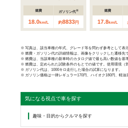
燃費
燃費
※
ガソリン代
18.0
8833
17.8
km/L
約
円
km/L
写真は、該当車種の年式、グレード等を問わず参考として表
燃費・ガソリン代の詳細情報は、画像をクリックした遷移先
燃費は、当該車種の新車時のカタログ値で最も高い数値を基
燃費は、定められた試験条件のもとでの値です。使用環境（
ガソリン代は、1000キロ走行した場合の試算になります。
ガソリン価格は一律レギュラー170円、ハイオク180円、軽油
気になる視点で車を探す
趣味・目的からクルマを探す