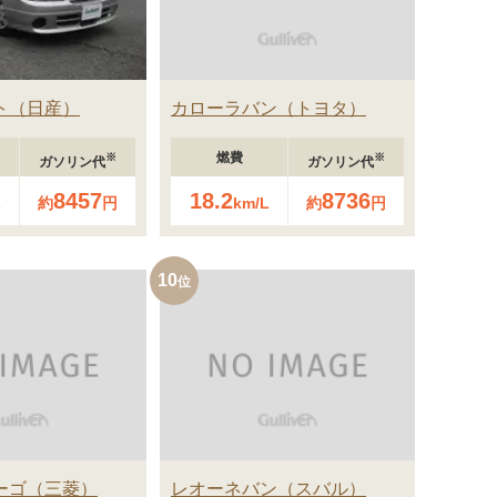
ト
日産
カローラバン
トヨタ
燃費
※
※
ガソリン代
ガソリン代
8457
18.2
8736
L
約
円
km/L
約
円
10
ーゴ
三菱
レオーネバン
スバル