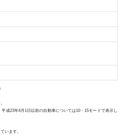
出
す。
平成23年4月1日以前の自動車については10・15モードで表示し
。
しています。