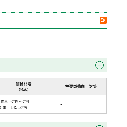
価格相場
主要燃費向上対策
（税込）
-
-
中古車
-
145.5
新車