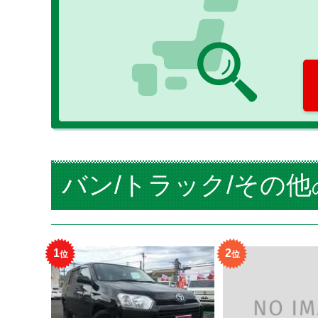
バン/トラック/その他
1
2