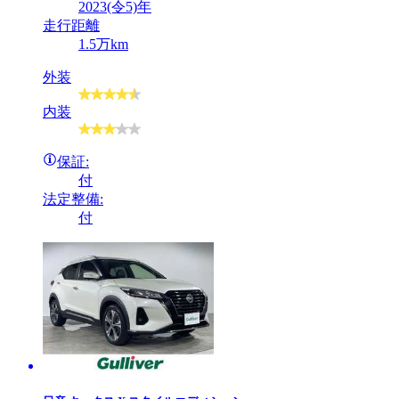
2023(令5)年
走行距離
1.5万km
外装
内装
保証:
付
法定整備:
付