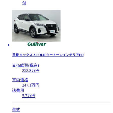
付
日産
キックス X FOUR ツートーンインテリアED
支払総額(税込)
252
.8
万円
車両価格
247
.1
万円
諸費用
5
.7
万円
年式