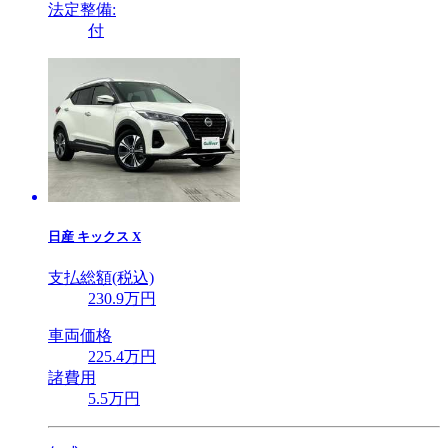
法定整備:
付
日産
キックス X
支払総額(税込)
230
.9
万円
車両価格
225
.4
万円
諸費用
5
.5
万円