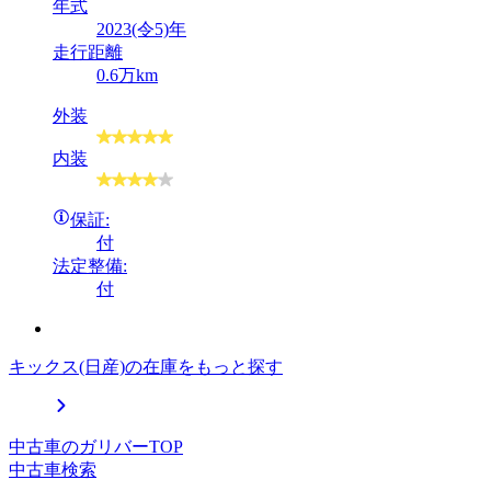
年式
2023(令5)年
走行距離
0.6万km
外装
内装
保証:
付
法定整備:
付
キックス(日産)の在庫をもっと探す
中古車のガリバーTOP
中古車検索