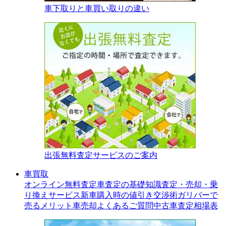
車下取りと車買い取りの違い
出張無料査定サービスのご案内
車買取
オンライン無料査定
車査定の基礎知識
査定・売却・乗
り換えサービス
新車購入時の値引き交渉術
ガリバーで
売るメリット
車売却よくあるご質問
中古車査定相場表