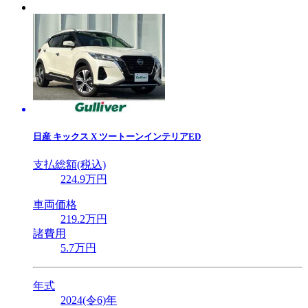
日産
キックス X ツートーンインテリアED
支払総額(税込)
224
.9
万円
車両価格
219
.2
万円
諸費用
5
.7
万円
年式
2024(令6)年