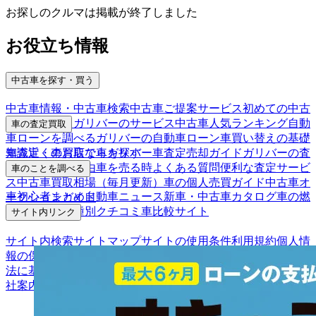
お探しのクルマは掲載が終了しました
お役立ち情報
中古車を探す・買う
中古車情報・中古車検索
中古車ご提案サービス
初めての中古
車購入ガイド
ガリバーのサービス
中古車人気ランキング
自動
車の査定買取
車ローンを調べる
ガリバーの自動車ローン
車買い替えの基礎
車査定・車買取ならガリバー
車査定売却ガイド
ガリバーの査
知識
近くのお店で車を探す
定が選ばれる理由
車を売る時よくある質問
便利な査定サービ
車のことを調べる
ス
中古車買取相場（毎月更新）
車の個人売買ガイド
中古車オ
車初心者まとめ
自動車ニュース
新車・中古車カタログ
車の燃
ークションガイド
費を調べる
車種別クチコミ
車比較サイト
サイト内リンク
サイト内検索
サイトマップ
サイトの使用条件
利用規約
個人情
報の保護について
保険代理店業務に関する基本方針
古物営業
法に基づく表示
アフィリエイトパートナー募集
お客様の声
会
社案内