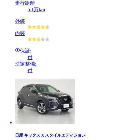
走行距離
5.1万km
外装
内装
保証:
付
法定整備:
付
日産
キックス X スタイルエディション