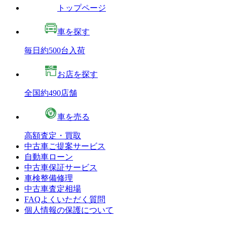
トップページ
車を探す
毎日約500台入荷
お店を探す
全国約490店舗
車を売る
高額査定・買取
中古車ご提案サービス
自動車ローン
中古車保証サービス
車検整備修理
中古車査定相場
FAQよくいただく質問
個人情報の保護について