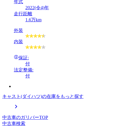
年式
2022(令4)年
走行距離
1.6万km
外装
内装
保証:
付
法定整備:
付
キャスト(ダイハツ)の在庫をもっと探す
中古車のガリバーTOP
中古車検索