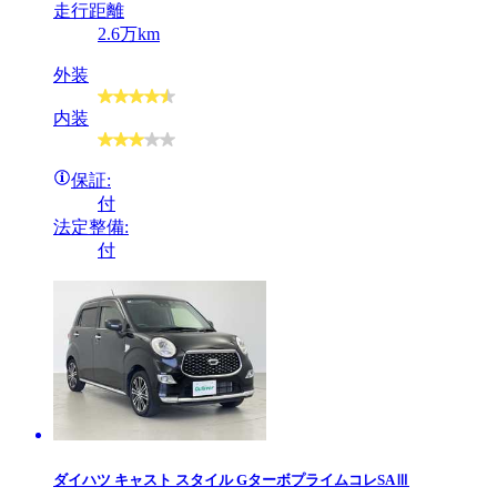
走行距離
2.6万km
外装
内装
保証:
付
法定整備:
付
ダイハツ
キャスト スタイル GターボプライムコレSAⅢ