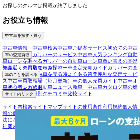
お探しのクルマは掲載が終了しました
お役立ち情報
中古車を探す・買う
中古車情報・中古車検索
中古車ご提案サービス
初めての中古
車購入ガイド
ガリバーのサービス
中古車人気ランキング
自動
車の査定買取
車ローンを調べる
ガリバーの自動車ローン
車買い替えの基礎
車査定・車買取ならガリバー
車査定売却ガイド
ガリバーの査
知識
近くのお店で車を探す
定が選ばれる理由
車を売る時よくある質問
便利な査定サービ
車のことを調べる
ス
中古車買取相場（毎月更新）
車の個人売買ガイド
中古車オ
車初心者まとめ
自動車ニュース
新車・中古車カタログ
車の燃
ークションガイド
費を調べる
車種別クチコミ
車比較サイト
サイト内リンク
サイト内検索
サイトマップ
サイトの使用条件
利用規約
個人情
報の保護について
保険代理店業務に関する基本方針
古物営業
法に基づく表示
アフィリエイトパートナー募集
お客様の声
会
社案内