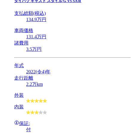
ダイハツ
キャスト スタイル G VS SAⅢ
支払総額(税込)
134
.9
万円
車両価格
131
.4
万円
諸費用
3
.5
万円
年式
2022(令4)年
走行距離
2.2万km
外装
内装
保証:
付