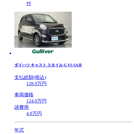
付
ダイハツ
キャスト スタイル G VS SAⅢ
支払総額(税込)
128
.9
万円
車両価格
124
.0
万円
諸費用
4
.9
万円
年式