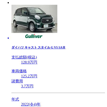
ダイハツ
キャスト スタイル G VS SAⅢ
支払総額(税込)
128
.9
万円
車両価格
125
.2
万円
諸費用
3
.7
万円
年式
2022(令4)年