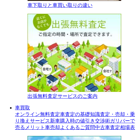
車下取りと車買い取りの違い
出張無料査定サービスのご案内
車買取
オンライン無料査定
車査定の基礎知識
査定・売却・乗
り換えサービス
新車購入時の値引き交渉術
ガリバーで
売るメリット
車売却よくあるご質問
中古車査定相場表