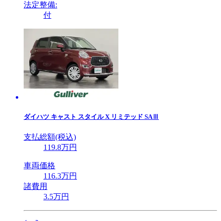
法定整備:
付
ダイハツ
キャスト スタイル X リミテッド SAⅢ
支払総額(税込)
119
.8
万円
車両価格
116
.3
万円
諸費用
3
.5
万円