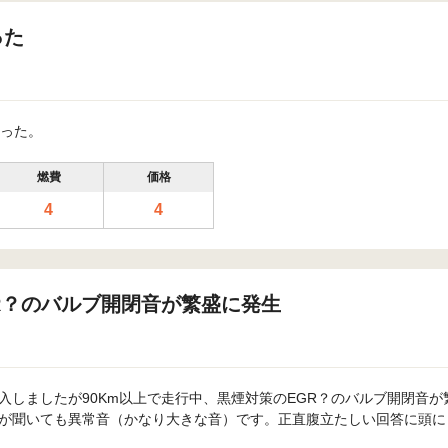
った
った。
燃費
価格
4
4
GR？のバルブ開閉音が繁盛に発生
購入しましたが90Km以上で走行中、黒煙対策のEGR？のバルブ開閉音
誰が聞いても異常音（かなり大きな音）です。正直腹立たしい回答に頭にき