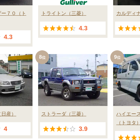
ザー７０
ト
トライトン
三菱
カルディ
4.3
4.3
8
9
日産
ストラーダ
三菱
ハイエース
トヨタ
4
3.9