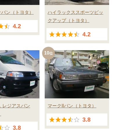
ナバン
トヨタ
ハイラックススポーツピッ
クアップ
トヨタ
4.2
4.2
10
 レジアスバン
マークIIバン
トヨタ
3.8
3.8