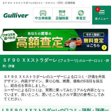
ＳＦ９０ ＸＸストラダーレの口コミ・クチコミ・評判・評価情報
0
中古車検索
店舗検索
車査定
全メニュー
ＳＦ９０ ＸＸストラダーレ
(フェラーリ)
のユーザー口コミ・評
判・評価
ＳＦ９０ ＸＸストラダーレのユーザーによる口コミ・評価を外装
デザイン、内装デザイン、乗り心地、燃費、価格の5項目を採点
し、総合点を算出しました。
ユーザーによる口コミは、実際に乗ってみたリアルな内容となっ
ています。良いところ、悪いところもクルマ選びの参考にしてみ
てください。
ＳＦ９０ ＸＸストラダーレの口コミ・評判・評価一