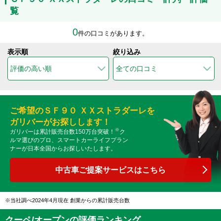
覧
0
件の口コミがあります。
表示順
絞り込み
ご希望のＳＦ９０ ＸＸストラダーレを
ガリバーがお探しします！
※
ガリバーは累計販売台数150万台突破！
ク
ルマ選びのプロ、スマートカーライフプラン
ナーが日本全国からお探しいたします。
中古車ご提案サービスはこちら
当社調べ2024年4月現在 創業からの累計販売台数
クーペ/オープンの評価ランキング