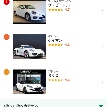
フォルクスワーゲン
1
ザ・ビートル
4.7
ポルシェ
2
ケイマン
4.6
プジョー
3
ＲＣＺ
4.6
4位〜10位を表示する