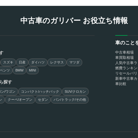
中古車のガリバー お役立ち情報
車のこと
す
中古車相場
車買取相場
スズキ
日産
ダイハツ
レクサス
マツダ
人気中古車ラ
燃費ランキン
ベンツ
BMW
MINI
リセールバリ
新車中古車カ
ら探す
車比較
ン/ワゴン
コンパクト/ハッチバック
SUV/クロカン
ン
クーペ/オープン
セダン
バン/トラック/その他