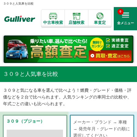
３０９と人気車を比較
0
中古車検索
店舗検索
車査定
全メニュー
３０９と人気車を比較
３０９と気になる車を選んで比べよう！燃費・グレード・価格・評
価などを２台で比べられます。人気ランキングの車同士の比較や、
年式ごとの違いも比べられます。
３０９（プジョー）
メーカー・ブランド → 車種
→ 発売年月・グレードの順に
選択してください