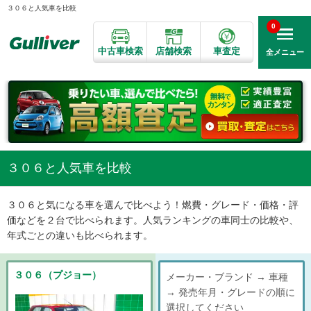
３０６と人気車を比較
0
中古車検索
店舗検索
車査定
全メニュー
３０６と人気車を比較
３０６と気になる車を選んで比べよう！燃費・グレード・価格・評
価などを２台で比べられます。人気ランキングの車同士の比較や、
年式ごとの違いも比べられます。
３０６（プジョー）
メーカー・ブランド → 車種
→ 発売年月・グレードの順に
選択してください