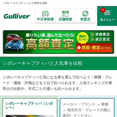
シボレーキャプティバと人気車を比較
0
中古車検索
店舗検索
車査定
全メニュー
シボレーキャプティバと人気車を比較
シボレーキャプティバと気になる車を選んで比べよう！燃費・グレ
ード・価格・評価などを２台で比べられます。人気ランキングの車
同士の比較や、年式ごとの違いも比べられます。
シボレーキャプティバ（シボ
メーカー・ブランド → 車種
レー）
→ 発売年月・グレードの順に
選択してください