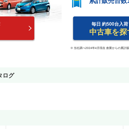
累計販売台数
！
毎日 約500台入荷
中古車を探
当社調べ2024年4月現在 創業からの累計
タログ