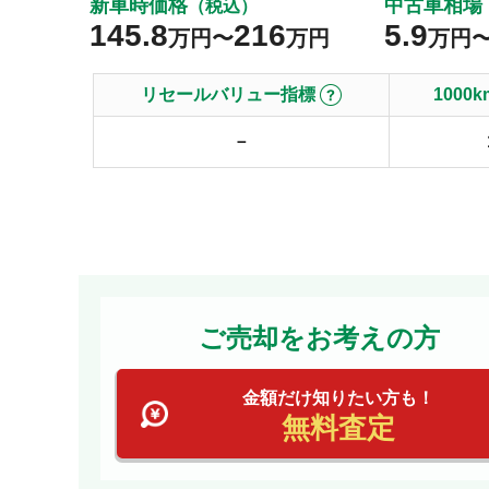
新車時価格
中古車相場
（税込）
145.8
216
5.9
万円〜
万円
万円
リセールバリュー指標
100
－
ご売却をお考えの方
金額だけ知りたい方も！
無料査定