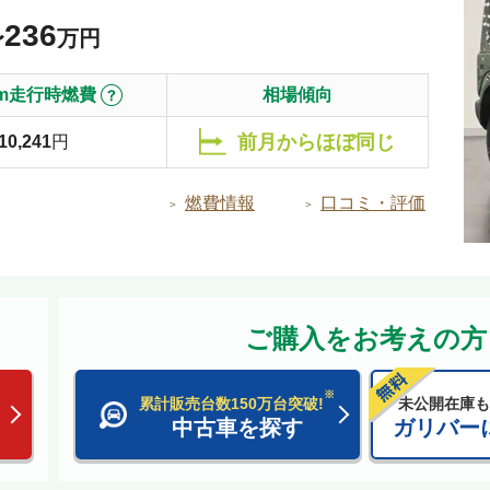
236
〜
万円
0km走行時燃費
相場傾向
前月からほぼ同じ
10,241
円
燃費情報
口コミ・評価
ご購入をお考えの方
※
累計販売台数150万台突破!
未公開在庫も
中古車を探す
ガリバー