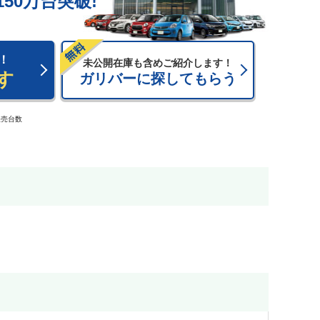
150
万台突破!
！
未公開在庫も含めご紹介します！
す
ガリバーに探してもらう
販売台数