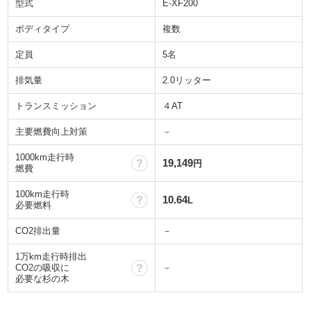
型式
E-XF200
ボディタイプ
複数
定員
5名
排気量
2.0リッター
トランスミッション
４AT
主要燃費向上対策
－
1000km走行時
？
19,149
円
燃費
100km走行時
？
10.64
L
必要燃料
CO2排出量
－
1万km走行時排出
？
CO2の吸収に
－
必要な杉の木