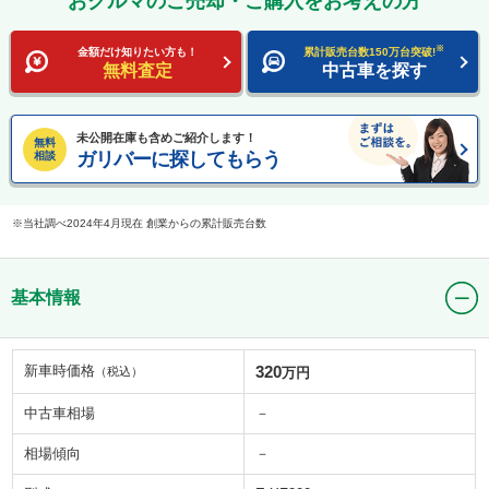
おクルマのご売却・ご購入をお考えの方
※
金額だけ知りたい方も！
累計販売台数150万台突破!
無料査定
中古車を探す
未公開在庫も含めご紹介します！
無料
ガリバーに探してもらう
相談
当社調べ2024年4月現在 創業からの累計販売台数
基本情報
新車時価格
320
（税込）
万円
中古車相場
－
相場傾向
－