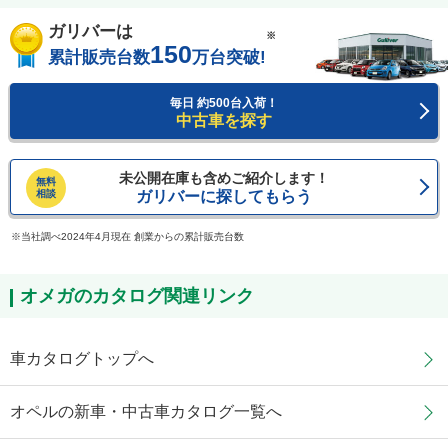
ガリバーは
※
150
累計販売台数
万台突破!
毎日 約500台入荷！
中古車を探す
未公開在庫も含めご紹介します！
無料
相談
ガリバーに探してもらう
当社調べ2024年4月現在 創業からの累計販売台数
オメガのカタログ関連リンク
車カタログトップへ
オペルの新車・中古車カタログ一覧へ