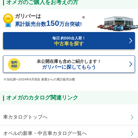
オメガのご購入をお考えの方
ガリバーは
※
150
累計販売台数
万台突破!
毎日 約500台入荷！
中古車を探す
未公開在庫も含めご紹介します！
無料
相談
ガリバーに探してもらう
当社調べ2024年4月現在 創業からの累計販売台数
オメガのカタログ関連リンク
車カタログトップへ
オペルの新車・中古車カタログ一覧へ