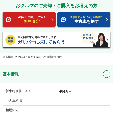
おクルマのご売却・ご購入をお考えの方
※
金額だけ知りたい方も！
累計販売台数150万台突破!
無料査定
中古車を探す
未公開在庫も含めご紹介します！
無料
ガリバーに探してもらう
相談
当社調べ2024年4月現在 創業からの累計販売台数
基本情報
新車時価格
464
（税込）
万円
中古車相場
－
相場傾向
－