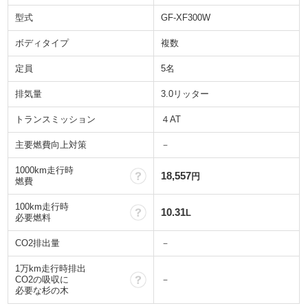
型式
GF-XF300W
ボディタイプ
複数
定員
5名
排気量
3.0リッター
トランスミッション
４AT
主要燃費向上対策
－
1000km走行時
？
18,557
円
燃費
100km走行時
？
10.31
L
必要燃料
CO2排出量
－
1万km走行時排出
？
CO2の吸収に
－
必要な杉の木