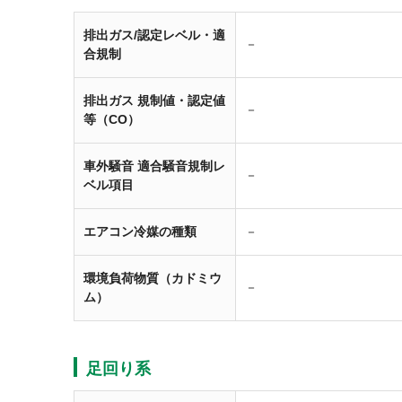
排出ガス/認定レベル・適
－
合規制
排出ガス 規制値・認定値
－
等（CO）
車外騒音 適合騒音規制レ
－
ベル項目
エアコン冷媒の種類
－
環境負荷物質（カドミウ
－
ム）
足回り系