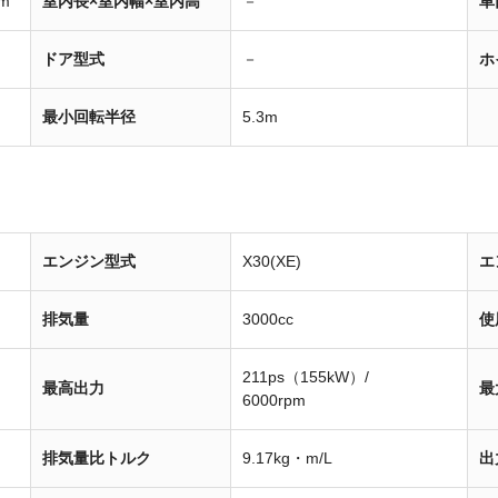
m
室内長×室内幅×室内高
－
車
ドア型式
－
ホ
最小回転半径
5.3m
エンジン型式
X30(XE)
エ
排気量
3000cc
使
211ps（155kW）/
最高出力
最
6000rpm
排気量比トルク
9.17kg・m/L
出