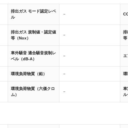
排出ガス モード認定レベ
－
C
ル
排出ガス 規制値・認定値
排
－
等（Nox）
等
車外騒音 適合騒音規制レ
－
エ
ベル（dB-A）
環境負荷物質（鉛）
－
環
環境負荷物質（六価クロ
車
－
ム）
ル