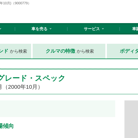
0月}（9000779）
車を売る
サービス
車
ンド
クルマの特徴
ボディ
から検索
から検索
のグレード・スペック
月（2000年10月）
場傾向