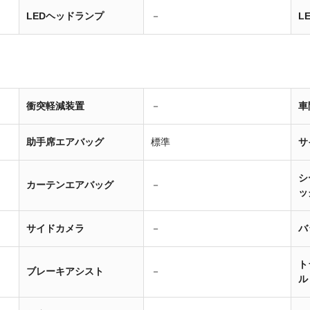
LEDヘッドランプ
－
L
衝突軽減装置
－
車
助手席エアバッグ
標準
サ
シ
カーテンエアバッグ
－
ッ
サイドカメラ
－
バ
ト
ブレーキアシスト
－
ル