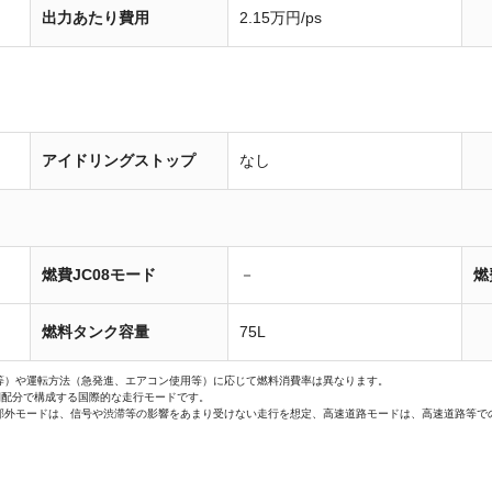
出力あたり費用
2.15万円/ps
アイドリングストップ
なし
燃費JC08モード
－
燃
燃料タンク容量
75L
等）や運転方法（急発進、エアコン使用等）に応じて燃料消費率は異なります。
間配分で構成する国際的な走行モードです。
郊外モードは、信号や渋滞等の影響をあまり受けない走行を想定、高速道路モードは、高速道路等で