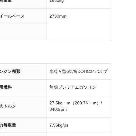
両重量
1680kg
イールベース
2730mm
ンジン種類
水冷Ｖ型6気筒DOHC24バルブ
用燃料
無鉛プレミアムガソリン
27.5kg・m（269.7N・m）/
大トルク
3400rpm
力毎重量
7.96kg/ps