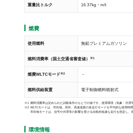
重量比トルク
16.37kg・m/t
燃費
使用燃料
無鉛プレミアムガソリン
燃料消費率（国土交通省審査値）
※1
燃費WLTCモード
※2
－
燃料供給装置
電子制御燃料噴射式
燃料消費率は定められた試験条件のもとでの値です。使用環境（気象・渋滞
WLTCモードは、市街地、郊外、高速道路の各走行モードを平均的な使用時
市街地モードは、信号や渋滞等の影響を受ける比較的低速な走行を想定し、
環境情報