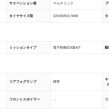
サスペンション後
マルチリンク
ブ
タイヤサイズ前
225/55R16 94W
タ
ミッションタイプ
電子制御式4速A/T
駆
キ
リアフォグランプ
標準
（
フロントスポイラー
－
リ