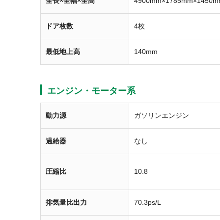
全長×全幅×全高
4900mm×1785mm×1450m
ドア枚数
4枚
最低地上高
140mm
エンジン・モーター系
動力源
ガソリンエンジン
過給器
なし
圧縮比
10.8
排気量比出力
70.3ps/L