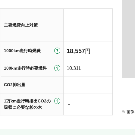
－
主要燃費向上対策
18,557
1000km走行時燃費
円
100km走行時必要燃料
10.31L
CO2排出量
－
1万km走行時排出CO2の
－
吸収に必要な杉の木
画像