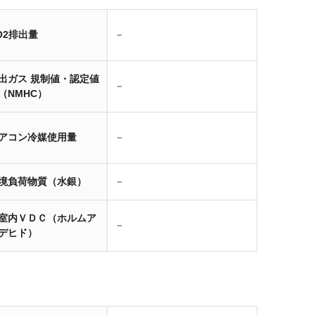
O2排出量
－
出ガス 規制値・認定値
－
（NMHC）
アコン冷媒使用量
－
境負荷物質（水銀）
－
室内ＶＤＣ（ホルムア
－
デヒド）