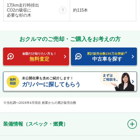
1万km走行時排出
？
CO2の吸収に
約115本
必要な杉の木
おクルマのご売却・ご購入をお考えの方
※
金額だけ知りたい方も！
累計販売台数150万台突破!
無料査定
中古車を探す
未公開在庫も含めご紹介します！
無料
ガリバーに探してもらう
相談
当社調べ2024年4月現在 創業からの累計販売台数
装備情報（スペック・燃費）