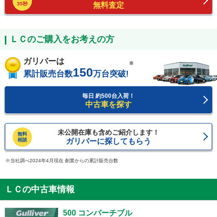
35秒
無料査定
ＬＣのご購入をお考えの方
ガリバーは
※
150
累計販売台数
万台突破!
毎日 約500台入荷！
中古車を探す
未公開在庫も含めご紹介します！
無料
相談
ガリバーに探してもらう
当社調べ2024年4月現在 創業からの累計販売台数
ＬＣの中古車情報
500 コンバーチブル