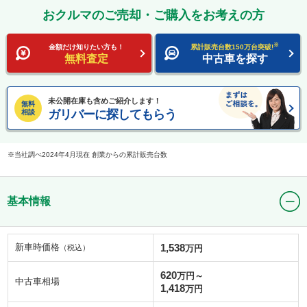
おクルマのご売却・ご購入をお考えの方
※
金額だけ知りたい方も！
累計販売台数150万台突破!
無料査定
中古車を探す
未公開在庫も含めご紹介します！
無料
ガリバーに探してもらう
相談
当社調べ2024年4月現在 創業からの累計販売台数
基本情報
新車時価格
1,538
（税込）
万円
620
万円～
中古車相場
1,418
万円