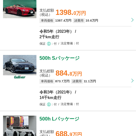
支払総額
1398.
0万円
（税込）
車両価格
1387
.4万円
諸費用
10
.6万円
令和5年（2023年）
2千km走行
法定整備
付
保証
付
500h Sパッケージ
支払総額
884.
8万円
（税込）
車両価格
873
.7万円
諸費用
11
.1万円
令和3年（2021年）
14千km走行
法定整備
付
保証
付
500h Lパッケージ
支払総額
688.
9万円