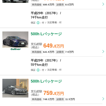
（税込）
車両価格
680
.9万円
諸費用
8
.0万円
平成29年（2017年）
74千km走行
法定整備
付
保証
付
500h Lパッケージ
支払総額
649.
8万円
（税込）
車両価格
641
.9万円
諸費用
7
.9万円
平成29年（2017年）
55千km走行
法定整備
付
保証
付
500h Lパッケージ
支払総額
759.
8万円
（税込）
車両価格
748
.3万円
諸費用
11
.5万円