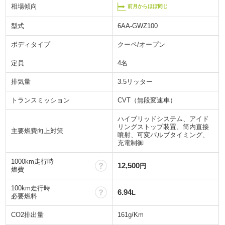
相場傾向
前月からほぼ同じ
型式
6AA-GWZ100
ボディタイプ
クーペ/オープン
定員
4名
排気量
3.5リッター
トランスミッション
CVT（無段変速車）
ハイブリッドシステム、アイド
リングストップ装置、筒内直接
主要燃費向上対策
噴射、可変バルブタイミング、
充電制御
1000km走行時
？
12,500
円
燃費
100km走行時
？
6.94
L
必要燃料
CO2排出量
161g/Km