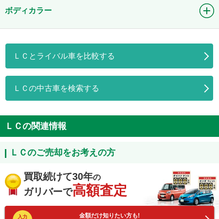
ボディカラー
ＬＣとライバル車を比較する
ＬＣの中古車を検索する
ＬＣの関連情報
ＬＣのご売却をお考えの方
買取続けて30年
の
高額査定
ガリバーで
金額だけ知りたい方も!
入力