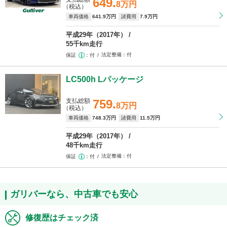
649.
8万円
（税込）
車両価格
641
.9万円
諸費用
7
.9万円
平成29年（2017年）
55千km走行
法定整備
付
保証
付
LC500h Lパッケージ
支払総額
759.
8万円
（税込）
車両価格
748
.3万円
諸費用
11
.5万円
平成29年（2017年）
48千km走行
法定整備
付
保証
付
ガリバーなら、中古車でも安心
修復歴はチェック済