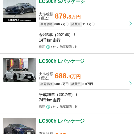
LC500h Sパッケージ
支払総額
879.
8万円
（税込）
車両価格
868
.7万円
諸費用
11
.1万円
令和3年（2021年）
14千km走行
法定整備
付
保証
付
LC500h Lパッケージ
支払総額
688.
9万円
（税込）
車両価格
680
.9万円
諸費用
8
.0万円
平成29年（2017年）
74千km走行
法定整備
付
保証
付
LC500h Lパッケージ
支払総額