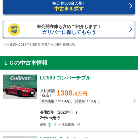
毎日 約500台入荷！
中古車を探す
未公開在庫も含めご紹介します！
無料
相談
ガリバーに探してもらう
当社調べ2024年4月現在 創業からの累計販売台数
ＬＣの中古車情報
LC500 コンバーチブル
支払総額
1398.
0万円
（税込）
車両価格
1387
.4万円
諸費用
10
.6万円
令和5年（2023年）
2千km走行
法定整備
付
保証
付