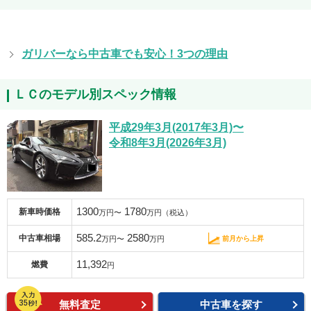
ガリバーなら中古車でも安心！3つの理由
ＬＣのモデル別スペック情報
平成29年3月(2017年3月)〜
令和8年3月(2026年3月)
1300
1780
新車時価格
万円〜
万円（税込）
585.2
2580
中古車相場
前月から上昇
万円〜
万円
11,392
燃費
円
無料査定
中古車を探す