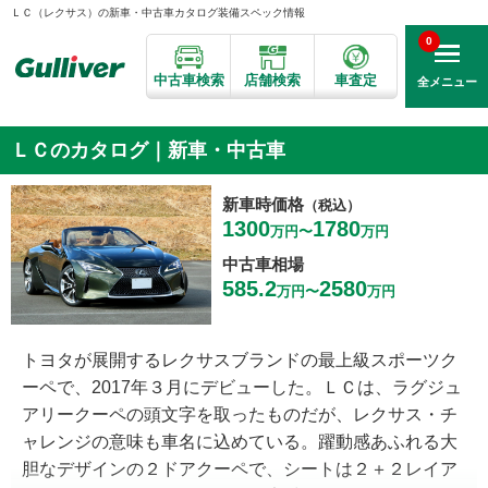
ＬＣ（レクサス）の新車・中古車カタログ装備スペック情報
0
中古車検索
店舗検索
車査定
全メニュー
ＬＣのカタログ｜新車・中古車
新車時価格
（税込）
1300
1780
万円〜
万円
中古車相場
585.2
2580
万円〜
万円
トヨタが展開するレクサスブランドの最上級スポーツク
ーペで、2017年３月にデビューした。ＬＣは、ラグジュ
アリークーペの頭文字を取ったものだが、レクサス・チ
ャレンジの意味も車名に込めている。躍動感あふれる大
胆なデザインの２ドアクーペで、シートは２＋２レイア