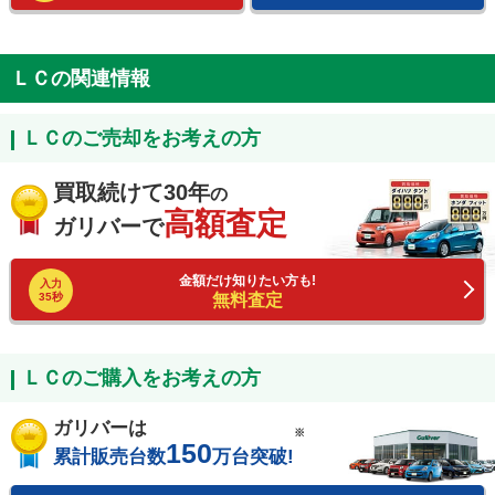
ＬＣの関連情報
ＬＣのご売却をお考えの方
買取続けて30年
の
高額査定
ガリバーで
金額だけ知りたい方も!
入力
35秒
無料査定
ＬＣのご購入をお考えの方
ガリバーは
※
150
累計販売台数
万台突破!