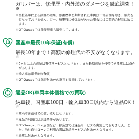
ガリバーは、修理歴・内外装のダメージを徹底調査！
※
当社基準による調査の結果、修復歴車と判断された車両は一部店舗を除き、販売を
行なっておりません。万一、納車時に修復歴があった場合にはご契約の解除に応じ
ます。
GT-Garageでは修復歴車も販売しています。
国産車最長10年保証(有償)
最長10年まで！高額の修理代の不安がなくなります。
※
6ヶ月以上の保証は有償サービスとなります。また長期保証を付帯できる車には条件
があります。
輸入車は最長5年(有償)
GT-Garageでは保証対象外の車両も販売しております。
返品OK(車両本体価格での買取)
納車後、国産車100日・輸入車30日以内なら返品OK！
※
車両本体価格での買い取りになります。
返品の利用には別途条件があります。
GT-Garage、Brat店舗など一部店舗では返品サービスを実施しておりません。ま
た、当社自社ローンご利用の際は返品サービスの対象外となります。
新車は対象外となります。