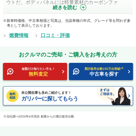
ウトだ。ボディパネルには軽量素材のカーボンファ
続きを読む
…
新車時価格、中古車相場と写真は、当該車種の年式、グレード等を問わず参
考として表示しております。
燃費情報
口コミ・評価
おクルマのご売却・ご購入をお考えの方
※
金額だけ知りたい方も！
累計販売台数150万台突破!
無料査定
中古車を探す
未公開在庫も含めご紹介します！
無料
ガリバーに探してもらう
相談
当社調べ2024年4月現在 創業からの累計販売台数