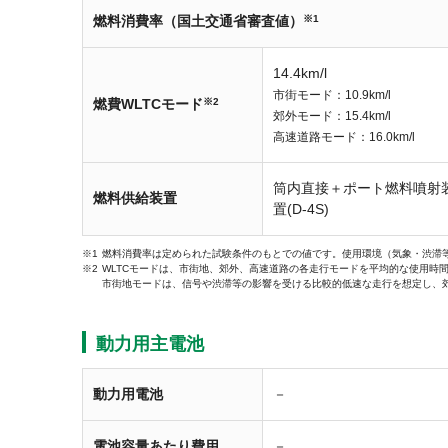
燃料消費率（国土交通省審査値）
※1
14.4km/l
市街モード：10.9km/l
燃費WLTCモード
※2
郊外モード：15.4km/l
高速道路モード：16.0km/l
筒内直接＋ポート燃料噴射
燃料供給装置
置(D-4S)
燃料消費率は定められた試験条件のもとでの値です。使用環境（気象・渋滞
WLTCモードは、市街地、郊外、高速道路の各走行モードを平均的な使用時
市街地モードは、信号や渋滞等の影響を受ける比較的低速な走行を想定し、
動力用主電池
動力用電池
－
電池容量あたり費用
－