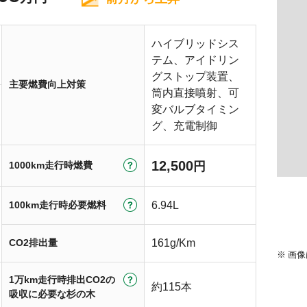
ハイブリッドシス
テム、アイドリン
グストップ装置、
主要燃費向上対策
筒内直接噴射、可
変バルブタイミン
グ、充電制御
12,500
1000km走行時燃費
円
100km走行時必要燃料
6.94L
CO2排出量
161g/Km
画像
1万km走行時排出CO2の
約115本
吸収に必要な杉の木