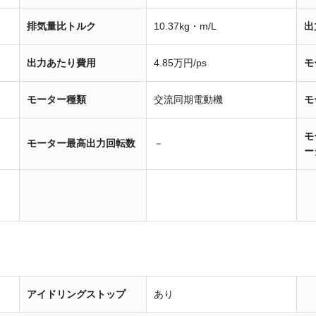
排気量比トルク
10.37kg・m/L
出
出力あたり費用
4.85万円/ps
モ
モーター種類
交流同期電動機
モ
モ
モーター最高出力回転数
－
ー
アイドリングストップ
あり