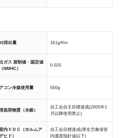
O2排出量
161g/Km
出ガス 規制値・認定値
0.025
（NMHC）
アコン冷媒使用量
550g
自工会自主目標達成(2005年1
境負荷物質（水銀）
月以降使用禁止)
室内ＶＤＣ（ホルムア
自工会目標達成(厚生労働省室
デヒド）
内濃度指針値以下)