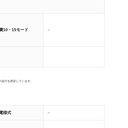
費10・15モード
－
の走行を想定しています。
電様式
－