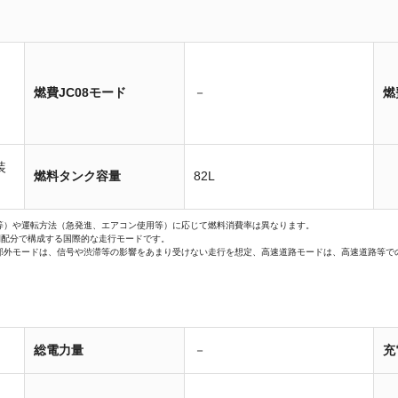
燃費JC08モード
－
燃
装
燃料タンク容量
82L
等）や運転方法（急発進、エアコン使用等）に応じて燃料消費率は異なります。
間配分で構成する国際的な走行モードです。
郊外モードは、信号や渋滞等の影響をあまり受けない走行を想定、高速道路モードは、高速道路等で
総電力量
－
充