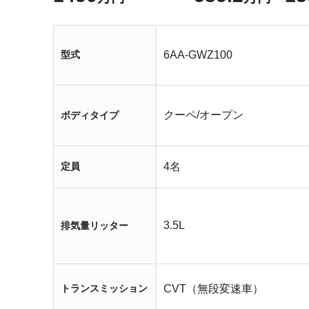
型式
6AA-GWZ100
クーペ/オープン
ボディタイプ
定員
4名
3.5L
排気量リッター
トランスミッション
CVT（無段変速車）