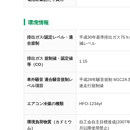
環境情報
排出ガス/認定レベル・適
平成30年基準排出ガス75％
合規制
減レベル
排出ガス 規制値・認定値
1.15
等（CO）
車外騒音 適合騒音規制レ
平成28年騒音規制 M1C2A 
ベル項目
速走行規制値
エアコン冷媒の種類
HFO-1234yf
環境負荷物質（カドミウ
自工会自主目標達成(2007年
ム）
月以降使用禁止)