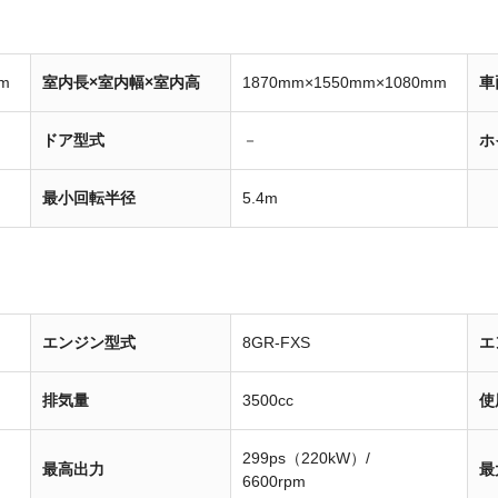
m
室内長×室内幅×室内高
1870mm×1550mm×1080mm
車
ドア型式
－
ホ
最小回転半径
5.4m
エンジン型式
8GR-FXS
エ
排気量
3500cc
使
299ps（220kW）/
最高出力
最
6600rpm