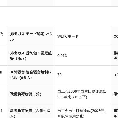
低
排出ガス モード認定レベ
WLTCモード
C
ル
排出ガス 規制値・認定値
排
0.013
等（Nox）
等
加
車外騒音 適合騒音規制レ
73
エ
ベル（dB-A）
自工会2006年自主目標達成(1
環境負荷物質（鉛）
環
996年比1/10以下)
1
環境負荷物質（六価クロ
自工会自主目標達成(2008年1
車
ム）
月以降使用禁止)
ル