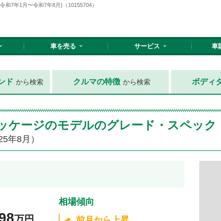
7年1月〜令和7年8月}（10155704）
車を売る
サービス
車
ンド
クルマの特徴
ボディ
から検索
から検索
 Ｌパッケージのモデルのグレード・スペック
25年8月）
相場傾向
98
万円
前月から上昇