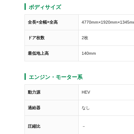
ボディサイズ
全長×全幅×全高
4770mm×1920mm×1345m
ドア枚数
2枚
最低地上高
140mm
エンジン・モーター系
動力源
HEV
過給器
なし
圧縮比
－