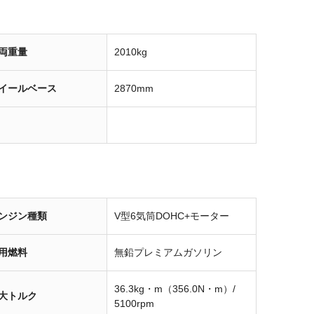
両重量
2010kg
イールベース
2870mm
ンジン種類
V型6気筒DOHC+モーター
用燃料
無鉛プレミアムガソリン
36.3kg・m（356.0N・m）/
大トルク
5100rpm