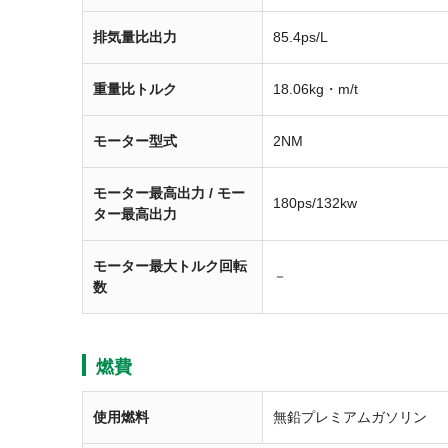
排気量比出力
85.4ps/L
重量比トルク
18.06kg・m/t
モーター型式
2NM
モーター最高出力 / モー
180ps/132kw
ター最高出力
モーター最大トルク回転
－
数
燃費
使用燃料
無鉛プレミアムガソリン