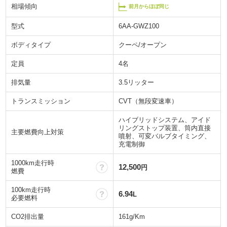
相場傾向
前月からほぼ同じ
型式
6AA-GWZ100
ボディタイプ
クーペ/オープン
定員
4名
排気量
3.5リッター
トランスミッション
CVT（無段変速車）
ハイブリッドシステム、アイド
リングストップ装置、筒内直接
主要燃費向上対策
噴射、可変バルブタイミング、
充電制御
1000km走行時
？
12,500
円
燃費
100km走行時
？
6.94
L
必要燃料
CO2排出量
161g/Km