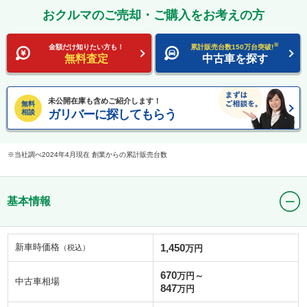
おクルマのご売却・ご購入をお考えの方
※
金額だけ知りたい方も！
累計販売台数150万台突破!
無料査定
中古車を探す
未公開在庫も含めご紹介します！
無料
ガリバーに探してもらう
相談
当社調べ2024年4月現在 創業からの累計販売台数
基本情報
新車時価格
1,450
（税込）
万円
670
万円～
中古車相場
847
万円