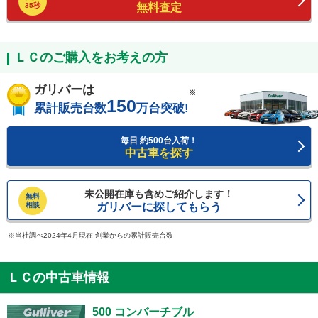
35秒
無料査定
ＬＣのご購入をお考えの方
ガリバーは
※
150
累計販売台数
万台突破!
毎日 約500台入荷！
中古車を探す
未公開在庫も含めご紹介します！
無料
相談
ガリバーに探してもらう
当社調べ2024年4月現在 創業からの累計販売台数
ＬＣの中古車情報
500 コンバーチブル