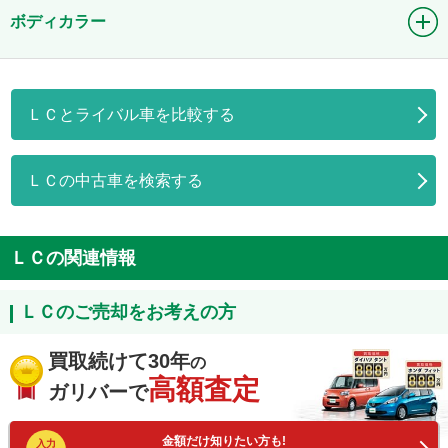
ボディカラー
ＬＣとライバル車を比較する
ＬＣの中古車を検索する
ＬＣの関連情報
ＬＣのご売却をお考えの方
買取続けて30年
の
高額査定
ガリバーで
金額だけ知りたい方も!
入力