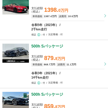
支払総額
1398.
0万円
（税込）
車両価格
1387
.4万円
諸費用
10
.6万円
令和5年（2023年）
2千km走行
法定整備
付
保証
付
500h Sパッケージ
支払総額
879.
8万円
（税込）
車両価格
868
.7万円
諸費用
11
.1万円
令和3年（2021年）
14千km走行
法定整備
付
保証
付
500h Sパッケージ
支払総額
859.
8万円