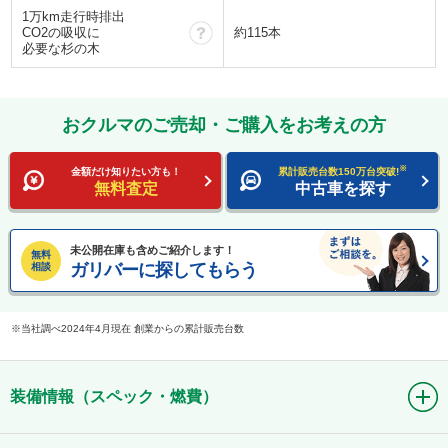
1万km走行時排出
？
CO2の吸収に
約115本
必要な杉の木
おクルマのご売却・ご購入をお考えの方
※
金額だけ知りたい方も！
累計販売台数150万台突破!
無料査定
中古車を探す
未公開在庫も含めご紹介します！
無料
ガリバーに探してもらう
相談
当社調べ2024年4月現在 創業からの累計販売台数
装備情報（スペック・燃費）