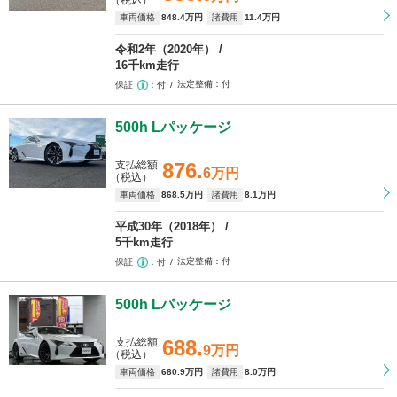
（税込）
車両価格
848
.4万円
諸費用
11
.4万円
令和2年（2020年）
16千km走行
法定整備
付
保証
付
500h Lパッケージ
支払総額
876.
6万円
（税込）
車両価格
868
.5万円
諸費用
8
.1万円
平成30年（2018年）
5千km走行
法定整備
付
保証
付
500h Lパッケージ
支払総額
688.
9万円
（税込）
車両価格
680
.9万円
諸費用
8
.0万円