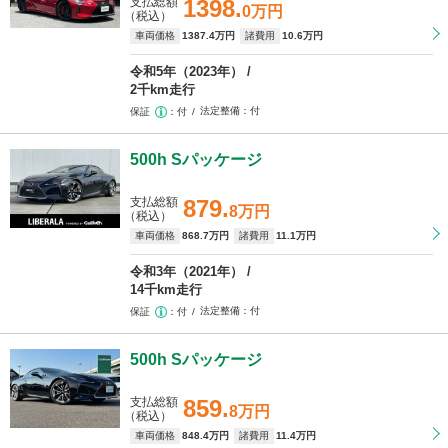
支払総額
1398.
0万円
（税込）
車両価格
1387
.4万円
諸費用
10
.6万円
令和5年（2023年）
2千km走行
法定整備
付
保証
付
500h Sパッケージ
支払総額
879.
8万円
（税込）
車両価格
868
.7万円
諸費用
11
.1万円
令和3年（2021年）
14千km走行
法定整備
付
保証
付
500h Sパッケージ
支払総額
859.
8万円
（税込）
車両価格
848
.4万円
諸費用
11
.4万円