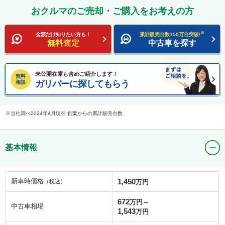
おクルマのご売却・ご購入をお考えの方
※
金額だけ知りたい方も！
累計販売台数150万台突破!
無料査定
中古車を探す
未公開在庫も含めご紹介します！
無料
ガリバーに探してもらう
相談
当社調べ2024年4月現在 創業からの累計販売台数
基本情報
新車時価格
1,450
（税込）
万円
672
万円～
中古車相場
1,543
万円