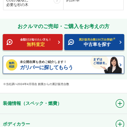
CO2の吸収に
約197本
必要な杉の木
おクルマのご売却・ご購入をお考えの方
※
金額だけ知りたい方も！
累計販売台数150万台突破!
無料査定
中古車を探す
未公開在庫も含めご紹介します！
無料
ガリバーに探してもらう
相談
当社調べ2024年4月現在 創業からの累計販売台数
装備情報（スペック・燃費）
ボディカラー