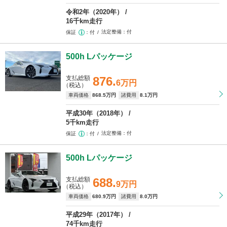
令和2年（2020年）
16千km走行
法定整備
付
保証
付
500h Lパッケージ
支払総額
876.
6万円
（税込）
車両価格
868
.5万円
諸費用
8
.1万円
平成30年（2018年）
5千km走行
法定整備
付
保証
付
500h Lパッケージ
支払総額
688.
9万円
（税込）
車両価格
680
.9万円
諸費用
8
.0万円
平成29年（2017年）
74千km走行