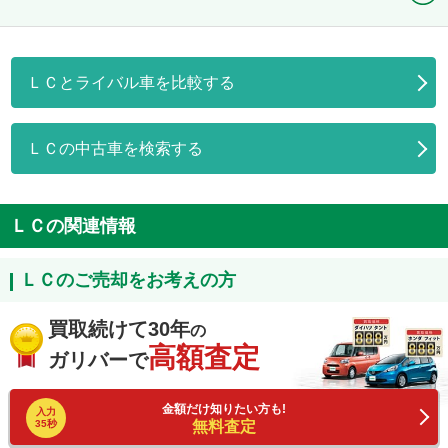
ＬＣとライバル車を比較する
ＬＣの中古車を検索する
ＬＣの関連情報
ＬＣのご売却をお考えの方
買取続けて30年
の
高額査定
ガリバーで
金額だけ知りたい方も!
入力
35秒
無料査定