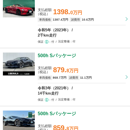
支払総額
1398.
0万円
（税込）
車両価格
1387
.4万円
諸費用
10
.6万円
令和5年（2023年）
2千km走行
法定整備
付
保証
付
500h Sパッケージ
支払総額
879.
8万円
（税込）
車両価格
868
.7万円
諸費用
11
.1万円
令和3年（2021年）
14千km走行
法定整備
付
保証
付
500h Sパッケージ
支払総額
859.
8万円