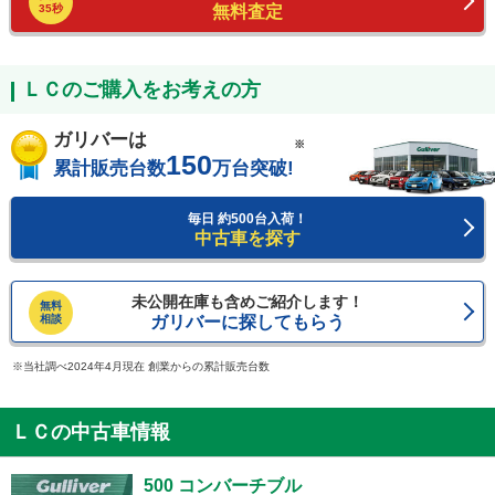
35秒
無料査定
ＬＣのご購入をお考えの方
ガリバーは
※
150
累計販売台数
万台突破!
毎日 約500台入荷！
中古車を探す
未公開在庫も含めご紹介します！
無料
相談
ガリバーに探してもらう
当社調べ2024年4月現在 創業からの累計販売台数
ＬＣの中古車情報
500 コンバーチブル