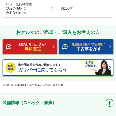
1万km走行時排出
？
CO2の吸収に
約106本
必要な杉の木
おクルマのご売却・ご購入をお考えの方
※
金額だけ知りたい方も！
累計販売台数150万台突破!
無料査定
中古車を探す
未公開在庫も含めご紹介します！
無料
ガリバーに探してもらう
相談
当社調べ2024年4月現在 創業からの累計販売台数
装備情報（スペック・燃費）