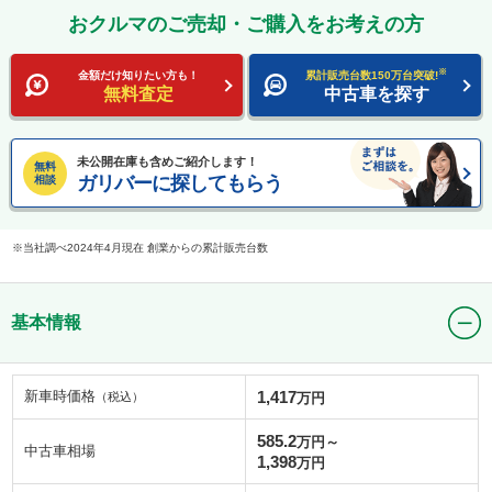
おクルマのご売却・ご購入をお考えの方
※
金額だけ知りたい方も！
累計販売台数150万台突破!
無料査定
中古車を探す
未公開在庫も含めご紹介します！
無料
ガリバーに探してもらう
相談
当社調べ2024年4月現在 創業からの累計販売台数
基本情報
新車時価格
1,417
（税込）
万円
585.2
万円～
中古車相場
1,398
万円