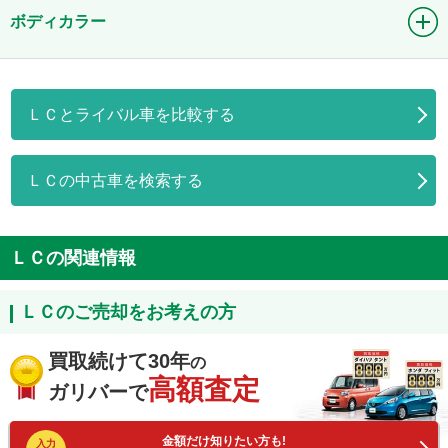
ボディカラー
ＬＣとライバル車を比較する
ＬＣの中古車を検索する
ＬＣの関連情報
ＬＣのご売却をお考えの方
買取続けて30年
の
高額査定
ガリバーで
金額だけ知りたい方も!
入力