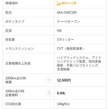
相場傾向
前月から上昇
型式
6AA-GWZ100
ボディタイプ
クーペ/オープン
定員
4名
排気量
3.5リッター
トランスミッション
CVT（無段変速車）
ハイブリッドシステム、アイド
リングストップ装置、筒内直接
主要燃費向上対策
噴射、可変バルブタイミング、
充電制御
1000km走行時
？
12,500
円
燃費
100km走行時
？
6.94
L
必要燃料
CO2排出量
149g/Km