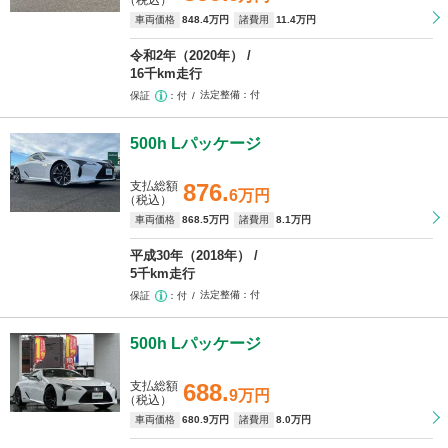
（税込）
車両価格
848
.4万円
諸費用
11
.4万円
令和2年（2020年）
16千km走行
法定整備
付
保証
付
500h Lパッケージ
支払総額
876.
6万円
（税込）
車両価格
868
.5万円
諸費用
8
.1万円
平成30年（2018年）
5千km走行
法定整備
付
保証
付
500h Lパッケージ
支払総額
688.
9万円
（税込）
車両価格
680
.9万円
諸費用
8
.0万円