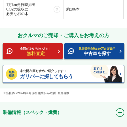
1万km走行時排出
？
CO2の吸収に
約106本
必要な杉の木
おクルマのご売却・ご購入をお考えの方
※
金額だけ知りたい方も！
累計販売台数150万台突破!
無料査定
中古車を探す
未公開在庫も含めご紹介します！
無料
ガリバーに探してもらう
相談
当社調べ2024年4月現在 創業からの累計販売台数
装備情報（スペック・燃費）