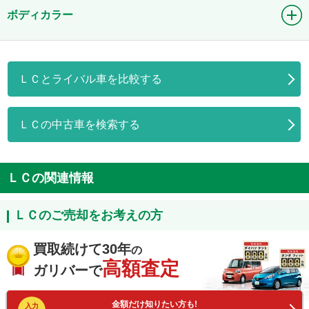
ボディカラー
ＬＣとライバル車を比較する
ＬＣの中古車を検索する
ＬＣの関連情報
ＬＣのご売却をお考えの方
買取続けて30年
の
高額査定
ガリバーで
金額だけ知りたい方も!
入力