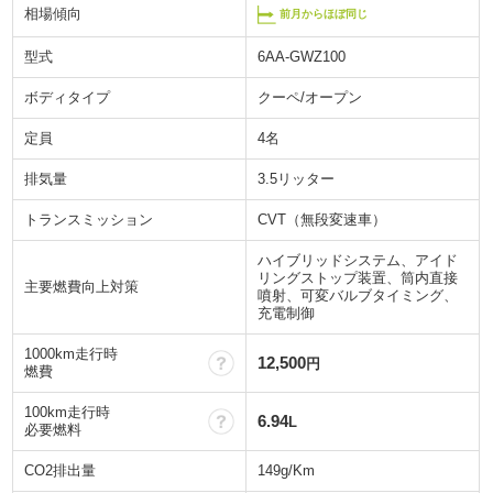
相場傾向
前月からほぼ同じ
型式
6AA-GWZ100
ボディタイプ
クーペ/オープン
定員
4名
排気量
3.5リッター
トランスミッション
CVT（無段変速車）
ハイブリッドシステム、アイド
リングストップ装置、筒内直接
主要燃費向上対策
噴射、可変バルブタイミング、
充電制御
1000km走行時
？
12,500
円
燃費
100km走行時
？
6.94
L
必要燃料
CO2排出量
149g/Km