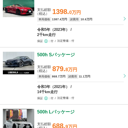
支払総額
1398.
0万円
（税込）
車両価格
1387
.4万円
諸費用
10
.6万円
令和5年（2023年）
2千km走行
法定整備
付
保証
付
500h Sパッケージ
支払総額
879.
8万円
（税込）
車両価格
868
.7万円
諸費用
11
.1万円
令和3年（2021年）
14千km走行
法定整備
付
保証
付
500h Lパッケージ
支払総額
688.
9万円