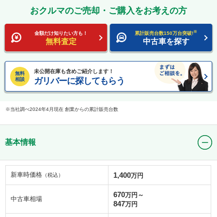
おクルマのご売却・ご購入をお考えの方
※
金額だけ知りたい方も！
累計販売台数150万台突破!
無料査定
中古車を探す
未公開在庫も含めご紹介します！
無料
ガリバーに探してもらう
相談
当社調べ2024年4月現在 創業からの累計販売台数
基本情報
新車時価格
1,400
（税込）
万円
670
万円～
中古車相場
847
万円