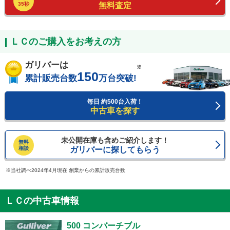
35秒
無料査定
ＬＣのご購入をお考えの方
ガリバーは
※
150
累計販売台数
万台突破!
毎日 約500台入荷！
中古車を探す
未公開在庫も含めご紹介します！
無料
相談
ガリバーに探してもらう
当社調べ2024年4月現在 創業からの累計販売台数
ＬＣの中古車情報
500 コンバーチブル