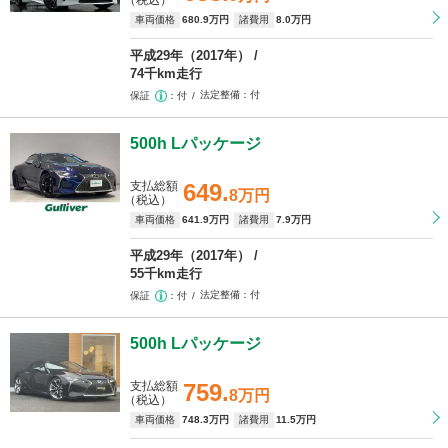
（税込）
車両価格
680
.9万円
諸費用
8
.0万円
平成29年（2017年）
74千km走行
法定整備
付
保証
付
500h Lパッケージ
支払総額
649.
8万円
（税込）
車両価格
641
.9万円
諸費用
7
.9万円
平成29年（2017年）
55千km走行
法定整備
付
保証
付
500h Lパッケージ
支払総額
759.
8万円
（税込）
車両価格
748
.3万円
諸費用
11
.5万円