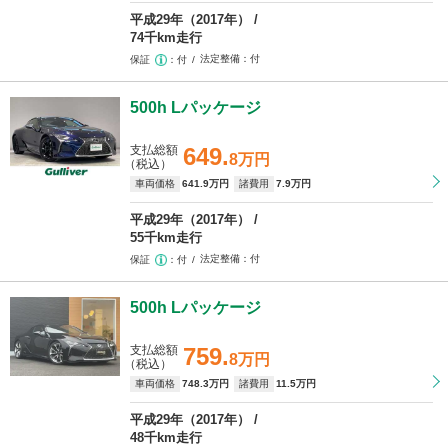
平成29年（2017年）
74千km走行
法定整備
付
保証
付
500h Lパッケージ
支払総額
649.
8万円
（税込）
車両価格
641
.9万円
諸費用
7
.9万円
平成29年（2017年）
55千km走行
法定整備
付
保証
付
500h Lパッケージ
支払総額
759.
8万円
（税込）
車両価格
748
.3万円
諸費用
11
.5万円
平成29年（2017年）
48千km走行