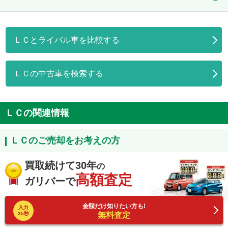
ＬＣとライバル車を比較する
ＬＣの中古車を検索する
ＬＣの関連情報
ＬＣのご売却をお考えの方
買取続けて30年
の
高額査定
ガリバーで
金額だけ知りたい方も!
入力
35秒
無料査定