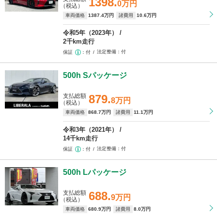
1398.
0万円
（税込）
車両価格
1387
.4万円
諸費用
10
.6万円
令和5年（2023年）
2千km走行
法定整備
付
保証
付
500h Sパッケージ
支払総額
879.
8万円
（税込）
車両価格
868
.7万円
諸費用
11
.1万円
令和3年（2021年）
14千km走行
法定整備
付
保証
付
500h Lパッケージ
支払総額
688.
9万円
（税込）
車両価格
680
.9万円
諸費用
8
.0万円