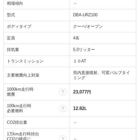
相場傾向
－
型式
DBA-URZ100
ボディタイプ
クーペ/オープン
定員
4名
排気量
5.0リッター
トランスミッション
１０AT
筒内直接噴射、可変バルブタイ
主要燃費向上対策
ミング
1000km走行時
？
23,077
円
燃費
100km走行時
？
12.82
L
必要燃料
CO2排出量
－
1万km走行時排出
？
CO2の吸収に
－