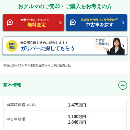
おクルマのご売却・ご購入をお考えの方
※
金額だけ知りたい方も！
累計販売台数150万台突破!
無料査定
中古車を探す
未公開在庫も含めご紹介します！
無料
ガリバーに探してもらう
相談
当社調べ2024年4月現在 創業からの累計販売台数
基本情報
新車時価格
1,475
（税込）
万円
1,100
万円～
中古車相場
1,848
万円