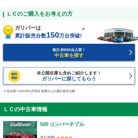
ＬＣのご購入をお考えの方
ガリバーは
※
150
累計販売台数
万台突破!
毎日 約500台入荷！
中古車を探す
未公開在庫も含めご紹介します！
無料
相談
ガリバーに探してもらう
当社調べ2024年4月現在 創業からの累計販売台数
ＬＣの中古車情報
500 コンバーチブル
支払総額