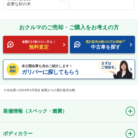
必要な杉の木
おクルマのご売却・ご購入をお考えの方
※
金額だけ知りたい方も！
累計販売台数150万台突破!
無料査定
中古車を探す
未公開在庫も含めご紹介します！
無料
ガリバーに探してもらう
相談
当社調べ2024年4月現在 創業からの累計販売台数
装備情報（スペック・燃費）
ボディカラー