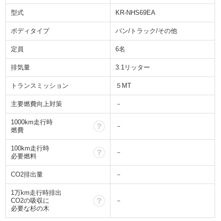
型式
KR-NHS69EA
ボディタイプ
バン/トラック/その他
定員
6名
排気量
3.1リッター
トランスミッション
５MT
主要燃費向上対策
－
1000km走行時
？
－
燃費
100km走行時
？
－
必要燃料
CO2排出量
－
1万km走行時排出
？
CO2の吸収に
－
必要な杉の木