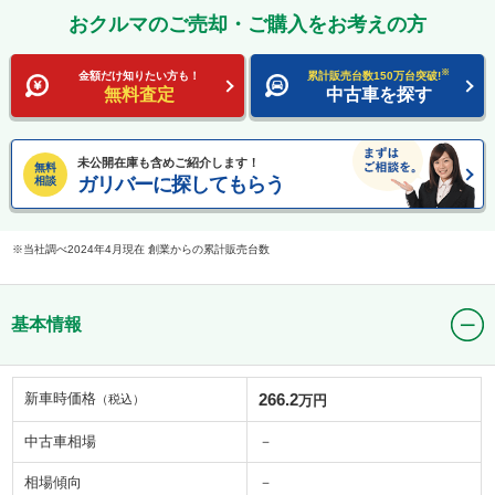
おクルマのご売却・ご購入をお考えの方
※
金額だけ知りたい方も！
累計販売台数150万台突破!
無料査定
中古車を探す
未公開在庫も含めご紹介します！
無料
ガリバーに探してもらう
相談
当社調べ2024年4月現在 創業からの累計販売台数
基本情報
新車時価格
266.2
（税込）
万円
中古車相場
－
相場傾向
－