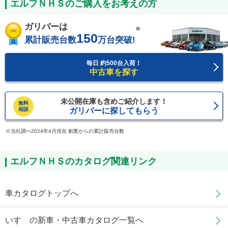
エルフＮＨＳのご購入をお考えの方
ガリバーは
※
150
累計販売台数
万台突破!
毎日 約500台入荷！
中古車を探す
未公開在庫も含めご紹介します！
無料
相談
ガリバーに探してもらう
当社調べ2024年4月現在 創業からの累計販売台数
エルフＮＨＳのカタログ関連リンク
車カタログトップへ
いすゞの新車・中古車カタログ一覧へ