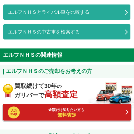
エルフＮＨＳとライバル車を比較する
エルフＮＨＳの中古車を検索する
エルフＮＨＳの関連情報
エルフＮＨＳのご売却をお考えの方
買取続けて30年
の
高額査定
ガリバーで
金額だけ知りたい方も!
入力
35秒
無料査定