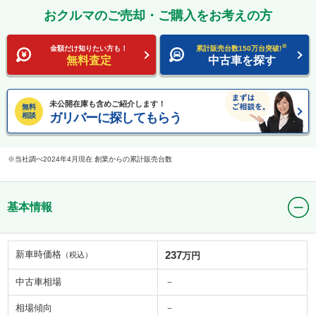
おクルマのご売却・ご購入をお考えの方
※
金額だけ知りたい方も！
累計販売台数150万台突破!
無料査定
中古車を探す
未公開在庫も含めご紹介します！
無料
ガリバーに探してもらう
相談
当社調べ2024年4月現在 創業からの累計販売台数
基本情報
新車時価格
237
（税込）
万円
中古車相場
－
相場傾向
－