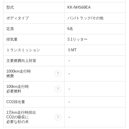
型式
KK-NHS69EA
ボディタイプ
バン/トラック/その他
定員
6名
排気量
3.1リッター
トランスミッション
５MT
主要燃費向上対策
－
1000km走行時
？
－
燃費
100km走行時
？
－
必要燃料
CO2排出量
－
1万km走行時排出
？
CO2の吸収に
－
必要な杉の木