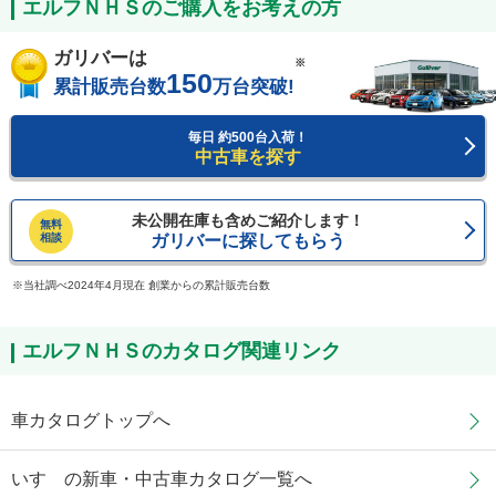
エルフＮＨＳのご購入をお考えの方
ガリバーは
※
150
累計販売台数
万台突破!
毎日 約500台入荷！
中古車を探す
未公開在庫も含めご紹介します！
無料
相談
ガリバーに探してもらう
当社調べ2024年4月現在 創業からの累計販売台数
エルフＮＨＳのカタログ関連リンク
車カタログトップへ
いすゞの新車・中古車カタログ一覧へ