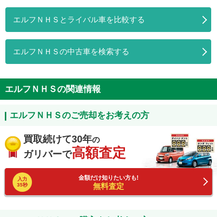
エルフＮＨＳとライバル車を比較する
エルフＮＨＳの中古車を検索する
エルフＮＨＳの関連情報
エルフＮＨＳのご売却をお考えの方
買取続けて30年
の
高額査定
ガリバーで
金額だけ知りたい方も!
入力
35秒
無料査定