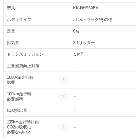
型式
KK-NHS69EA
ボディタイプ
バン/トラック/その他
定員
6名
排気量
3.1リッター
トランスミッション
５MT
主要燃費向上対策
－
1000km走行時
？
－
燃費
100km走行時
？
－
必要燃料
CO2排出量
－
1万km走行時排出
？
CO2の吸収に
－
必要な杉の木