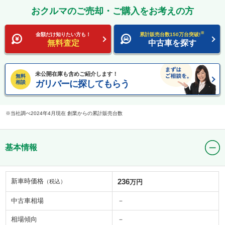
おクルマのご売却・ご購入をお考えの方
※
金額だけ知りたい方も！
累計販売台数150万台突破!
無料査定
中古車を探す
未公開在庫も含めご紹介します！
無料
ガリバーに探してもらう
相談
当社調べ2024年4月現在 創業からの累計販売台数
基本情報
新車時価格
236
（税込）
万円
中古車相場
－
相場傾向
－