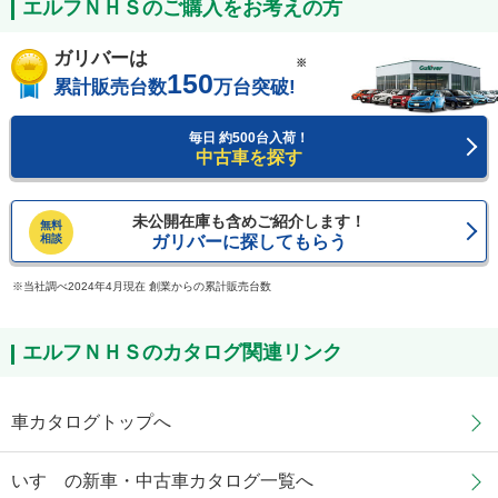
エルフＮＨＳのご購入をお考えの方
ガリバーは
※
150
累計販売台数
万台突破!
毎日 約500台入荷！
中古車を探す
未公開在庫も含めご紹介します！
無料
相談
ガリバーに探してもらう
当社調べ2024年4月現在 創業からの累計販売台数
エルフＮＨＳのカタログ関連リンク
車カタログトップへ
いすゞの新車・中古車カタログ一覧へ