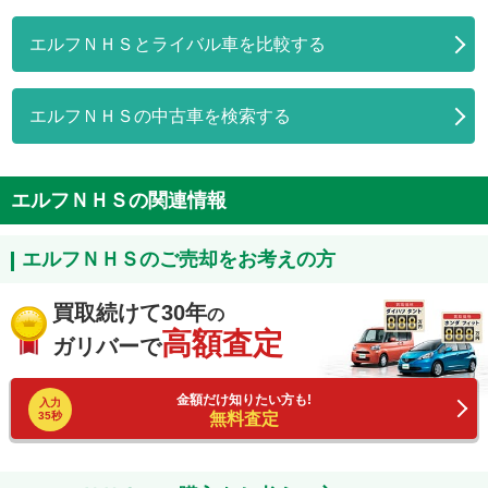
エルフＮＨＳとライバル車を比較する
エルフＮＨＳの中古車を検索する
エルフＮＨＳの関連情報
エルフＮＨＳのご売却をお考えの方
買取続けて30年
の
高額査定
ガリバーで
金額だけ知りたい方も!
入力
35秒
無料査定