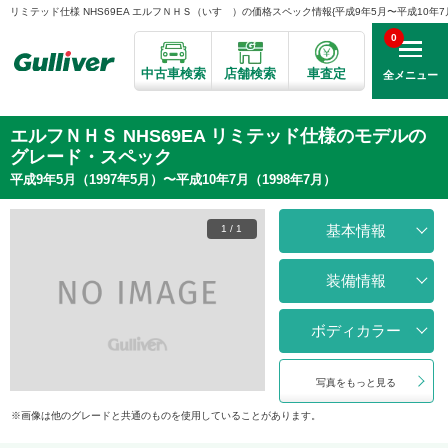
リミテッド仕様 NHS69EA エルフＮＨＳ（いすゞ）の価格スペック情報{平成9年5月〜平成10年7月}
0
中古車検索
店舗検索
車査定
全メニュー
エルフＮＨＳ NHS69EA リミテッド仕様のモデルの
グレード・スペック
平成9年5月（1997年5月）〜平成10年7月（1998年7月）
基本情報
1
/
1
装備情報
ボディカラー
写真をもっと見る
画像は他のグレードと共通のものを使用していることがあります。