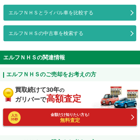
エルフＮＨＳとライバル車を比較する
エルフＮＨＳの中古車を検索する
エルフＮＨＳの関連情報
エルフＮＨＳのご売却をお考えの方
買取続けて30年
の
高額査定
ガリバーで
金額だけ知りたい方も!
入力
35秒
無料査定