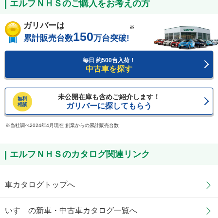
エルフＮＨＳのご購入をお考えの方
ガリバーは
※
150
累計販売台数
万台突破!
毎日 約500台入荷！
中古車を探す
未公開在庫も含めご紹介します！
無料
相談
ガリバーに探してもらう
当社調べ2024年4月現在 創業からの累計販売台数
エルフＮＨＳのカタログ関連リンク
車カタログトップへ
いすゞの新車・中古車カタログ一覧へ