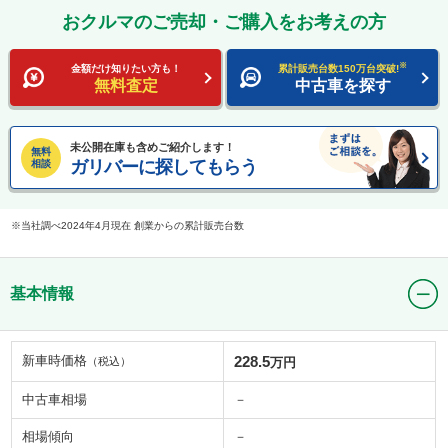
おクルマのご売却・ご購入をお考えの方
※
金額だけ知りたい方も！
累計販売台数150万台突破!
無料査定
中古車を探す
未公開在庫も含めご紹介します！
無料
ガリバーに探してもらう
相談
当社調べ2024年4月現在 創業からの累計販売台数
基本情報
新車時価格
228.5
（税込）
万円
中古車相場
－
相場傾向
－