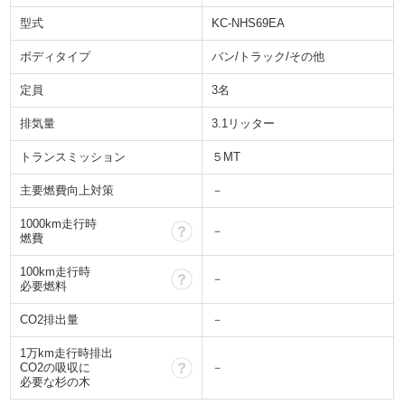
型式
KC-NHS69EA
ボディタイプ
バン/トラック/その他
定員
3名
排気量
3.1リッター
トランスミッション
５MT
主要燃費向上対策
－
1000km走行時
？
－
燃費
100km走行時
？
－
必要燃料
CO2排出量
－
1万km走行時排出
？
CO2の吸収に
－
必要な杉の木