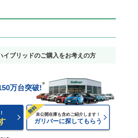
ハイブリッドのご購入をお考えの方
※
150
万台突破!
！
未公開在庫も含めご紹介します！
す
ガリバーに探してもらう