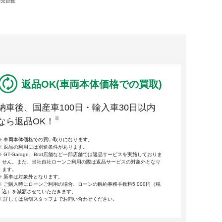
販売台数
返品OK(車両本体価格での買取)
納車後、国産車100日・輸入車30日以内
※
なら返品OK！
車両本体価格での買い取りになります。
返品の利用には別途条件があります。
GT-Garage、Brat店舗など一部店舗では返品サービスを実施しておりま
せん。また、当社自社ローンご利用の際は返品サービスの対象外となり
ます。
新車は対象外となります。
ご購入時にローンご利用の場合、ローンの解約事務手数料5,000円（税
込）を減額させていただきます。
詳しくは店舗スタッフまでお問い合わせください。