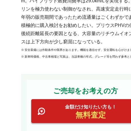
m。ハイブリッド燃費消費率は29.0km/Lを実現
リンを極力使わない制御がなされ、高速安定走行時
年弱の販売期間であったため流通量はごくわずかで
積極的に購入検討をお勧めしたい。プリウスPHV
後続距離延長の要因となる、大容量のリチウムイオ
スは上下方向が少し窮屈になっている。
安全装備には作動条件や限界があります。機能を過信せず、安全運転を心がけま
新車時価格、中古車相場と写真は、当該車種の年式、グレード等を問わず参考と
ご売却をお考えの方
金額だけ知りたい方も！
無料査定