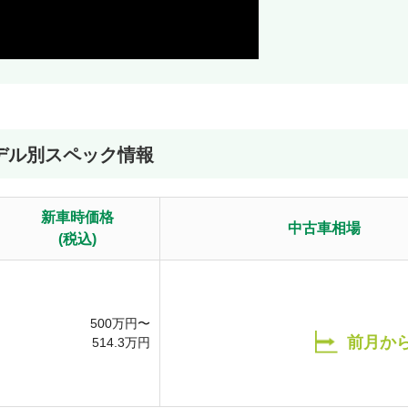
デル別スペック情報
新車時価格
中古車相場
(税込)
500
万円〜
前月か
514.3
万円