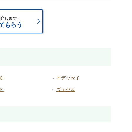
紹介します！
てもらう
０
オデッセイ
ド
ヴェゼル