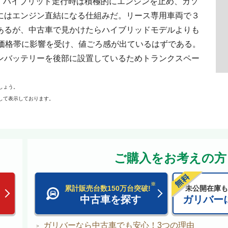
する。ハイブリッド走行時は積極的にエンジンを止め、ガソ
にはエンジン直結になる仕組みだ。リース専用車両で３
あるが、中古車で見かけたらハイブリッドモデルよりも
の価格帯に影響を受け、値ごろ感が出ているはずである。
ンバッテリーを後部に設置しているためトランクスペー
しょう。
して表示しております。
ご購入をお考えの方
※
累計販売台数150万台突破!
未公開在庫も
中古車を探す
ガリバー
ガリバーなら中古車でも安心！3つの理由