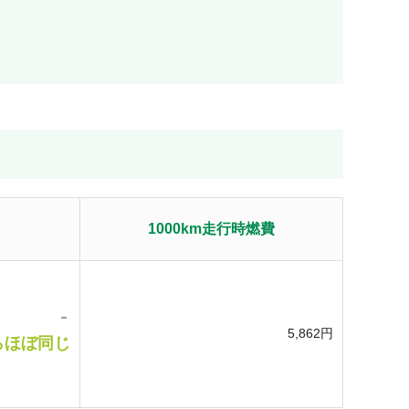
1000km走行時燃費
－
5,862
円
らほぼ同じ