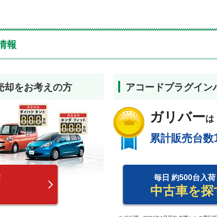
情報
売却をお考えの方
アコードプラグイン
ガリバー
は
累計販売台数
！
毎日 約500台入荷
中古車を探