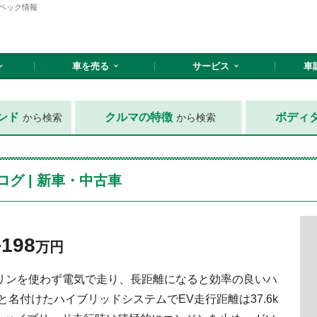
ペック情報
車を売る
サービス
車
ンド
クルマの特徴
ボディ
から検索
から検索
グ | 新車・中古車
198
〜
万円
リンを使わず電気で走り、長距離になると効率の良いハ
ug-inと名付けたハイブリッドシステムでEV走行距離は37.6k