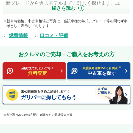
新グレードから過去モデルまで、詳しく探せます。ユ
続きを読む
…
新車時価格、中古車相場と写真は、当該車種の年式、グレード等を問わず参
考として表示しております。
燃費情報
口コミ・評価
おクルマのご売却・ご購入をお考えの方
※
金額だけ知りたい方も！
累計販売台数150万台突破!
無料査定
中古車を探す
未公開在庫も含めご紹介します！
無料
ガリバーに探してもらう
相談
当社調べ2024年4月現在 創業からの累計販売台数