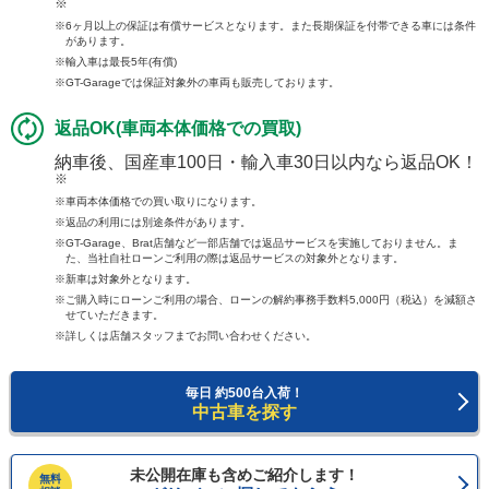
※
6ヶ月以上の保証は有償サービスとなります。また長期保証を付帯できる車には条件
があります。
輸入車は最長5年(有償)
GT-Garageでは保証対象外の車両も販売しております。
返品OK(車両本体価格での買取)
納車後、国産車100日・輸入車30日以内なら返品OK！
※
車両本体価格での買い取りになります。
返品の利用には別途条件があります。
GT-Garage、Brat店舗など一部店舗では返品サービスを実施しておりません。ま
た、当社自社ローンご利用の際は返品サービスの対象外となります。
新車は対象外となります。
ご購入時にローンご利用の場合、ローンの解約事務手数料5,000円（税込）を減額さ
せていただきます。
詳しくは店舗スタッフまでお問い合わせください。
毎日 約500台入荷！
中古車を探す
未公開在庫も含めご紹介します！
無料