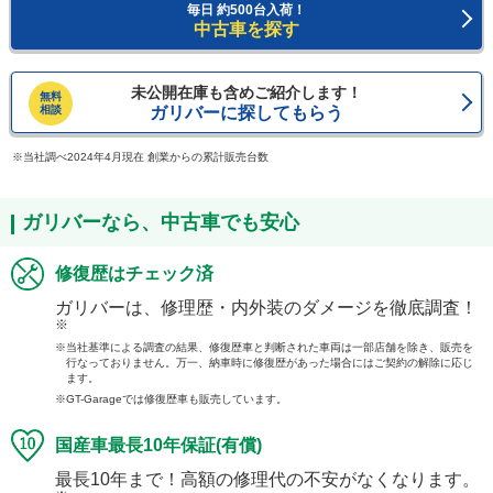
毎日 約500台入荷！
中古車を探す
未公開在庫も含めご紹介します！
無料
相談
ガリバーに探してもらう
当社調べ2024年4月現在 創業からの累計販売台数
ガリバーなら、中古車でも安心
修復歴はチェック済
ガリバーは、修理歴・内外装のダメージを徹底調査！
※
当社基準による調査の結果、修復歴車と判断された車両は一部店舗を除き、販売を
行なっておりません。万一、納車時に修復歴があった場合にはご契約の解除に応じ
ます。
GT-Garageでは修復歴車も販売しています。
国産車最長10年保証(有償)
最長10年まで！高額の修理代の不安がなくなります。