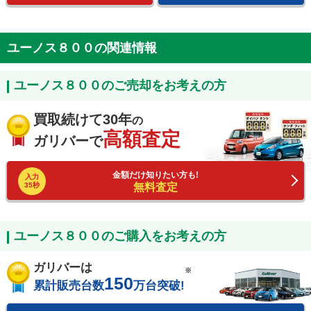
ユーノス８００の関連情報
ユーノス８００のご売却をお考えの方
買取続けて30年
の
高額査定
ガリバーで
金額だけ知りたい方も!
入力
35秒
無料査定
ユーノス８００のご購入をお考えの方
ガリバーは
※
150
累計販売台数
万台突破!