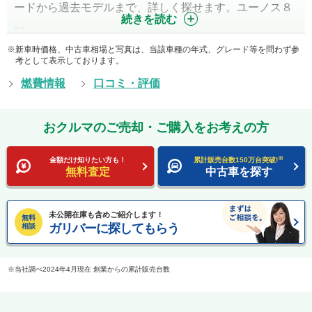
ードから過去モデルまで、詳しく探せます。ユーノス８
続きを読む
…
新車時価格、中古車相場と写真は、当該車種の年式、グレード等を問わず参
考として表示しております。
燃費情報
口コミ・評価
おクルマのご売却・ご購入をお考えの方
※
金額だけ知りたい方も！
累計販売台数150万台突破!
無料査定
中古車を探す
未公開在庫も含めご紹介します！
無料
ガリバーに探してもらう
相談
当社調べ2024年4月現在 創業からの累計販売台数