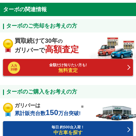
ターボの関連情報
ターボのご売却をお考えの方
買取続けて30年
の
高額査定
ガリバーで
金額だけ知りたい方も!
入力
35秒
無料査定
ターボのご購入をお考えの方
ガリバーは
※
150
累計販売台数
万台突破!
毎日 約500台入荷！
中古車を探す