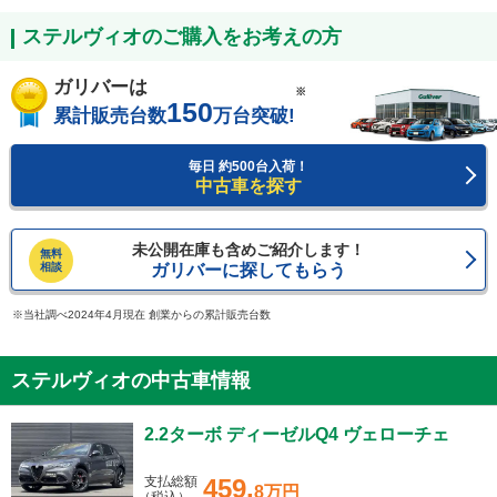
ステルヴィオのご購入をお考えの方
ガリバーは
※
150
累計販売台数
万台突破!
毎日 約500台入荷！
中古車を探す
未公開在庫も含めご紹介します！
無料
相談
ガリバーに探してもらう
当社調べ2024年4月現在 創業からの累計販売台数
ステルヴィオの中古車情報
2.2ターボ ディーゼルQ4 ヴェローチェ
支払総額
459.
8万円