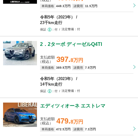
（税込）
車両価格
448
.3万円
諸費用
11
.5万円
令和5年（2023年）
23千km走行
法定整備
付
保証
付
2．2ターボ ディーゼルQ4TI
支払総額
397.
8万円
（税込）
車両価格
389
.9万円
諸費用
7
.9万円
令和5年（2023年）
14千km走行
法定整備
付
保証
付
エディツィオーネ エストレマ
支払総額
479.
8万円
（税込）
車両価格
472
.5万円
諸費用
7
.3万円