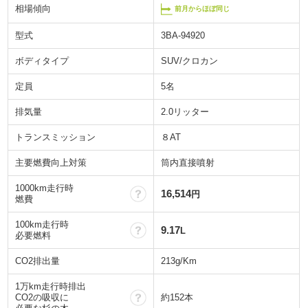
相場傾向
前月からほぼ同じ
型式
3BA-94920
ボディタイプ
SUV/クロカン
定員
5名
排気量
2.0リッター
トランスミッション
８AT
主要燃費向上対策
筒内直接噴射
1000km走行時
？
16,514
円
燃費
100km走行時
？
9.17
L
必要燃料
CO2排出量
213g/Km
1万km走行時排出
？
CO2の吸収に
約152本