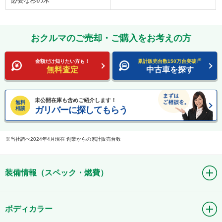
必要な杉の木
おクルマのご売却・ご購入をお考えの方
※
金額だけ知りたい方も！
累計販売台数150万台突破!
無料査定
中古車を探す
未公開在庫も含めご紹介します！
無料
ガリバーに探してもらう
相談
当社調べ2024年4月現在 創業からの累計販売台数
装備情報（スペック・燃費）
ボディカラー