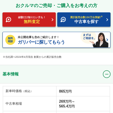
おクルマのご売却・ご購入をお考えの方
※
金額だけ知りたい方も！
累計販売台数150万台突破!
無料査定
中古車を探す
未公開在庫も含めご紹介します！
無料
ガリバーに探してもらう
相談
当社調べ2024年4月現在 創業からの累計販売台数
基本情報
新車時価格
865
（税込）
万円
269
万円～
中古車相場
565.4
万円