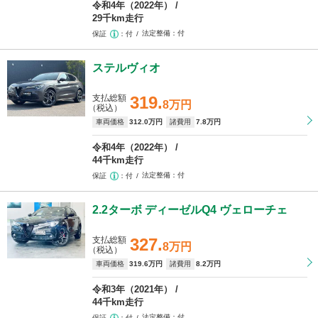
令和4年（2022年）
29千km走行
法定整備
付
保証
付
ステルヴィオ
支払総額
319.
8万円
（税込）
車両価格
312
.0万円
諸費用
7
.8万円
令和4年（2022年）
44千km走行
法定整備
付
保証
付
2.2ターボ ディーゼルQ4 ヴェローチェ
支払総額
327.
8万円
（税込）
車両価格
319
.6万円
諸費用
8
.2万円
令和3年（2021年）
44千km走行
法定整備
付
保証
付