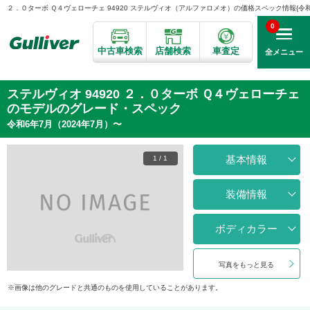
２．０ターボ Ｑ４ヴェローチェ 94920 ステルヴィオ（アルファロメオ）の価格スペック情報{令和6年
0
中古車検索
店舗検索
車査定
全メニュー
ステルヴィオ 94920 ２．０ターボ Ｑ４ヴェローチェ
のモデルのグレード・スペック
令和6年7月（2024年7月）〜
基本情報
1
/
1
装備情報
ボディカラー
写真をもっと見る
画像は他のグレードと共通のものを使用していることがあります。