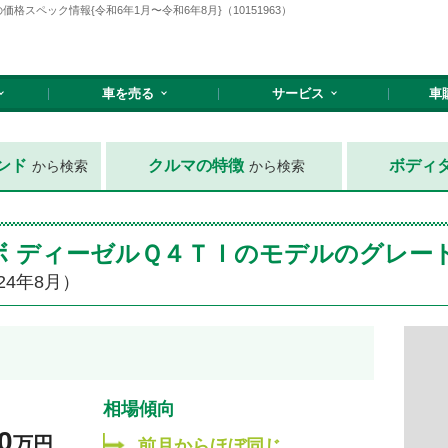
格スペック情報{令和6年1月〜令和6年8月}（10151963）
車を売る
サービス
車
ンド
クルマの特徴
ボディ
から検索
から検索
ターボ ディーゼルＱ４ＴＩのモデルのグレ
24年8月）
相場傾向
0
万円
前月からほぼ同じ