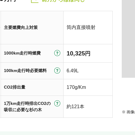
筒内直接噴射
主要燃費向上対策
10,325
1000km走行時燃費
円
100km走行時必要燃料
6.49L
CO2排出量
170g/Km
1万km走行時排出CO2の
約121本
吸収に必要な杉の木
画像