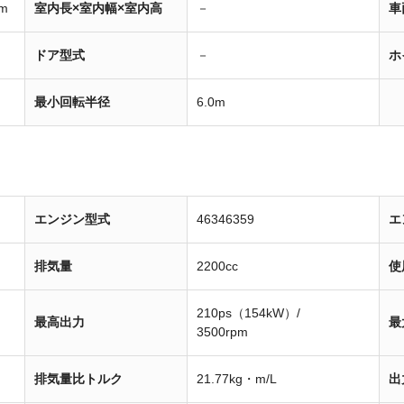
m
室内長×室内幅×室内高
－
車
ドア型式
－
ホ
最小回転半径
6.0m
エンジン型式
46346359
エ
排気量
2200cc
使
210ps（154kW）/
最高出力
最
3500rpm
排気量比トルク
21.77kg・m/L
出