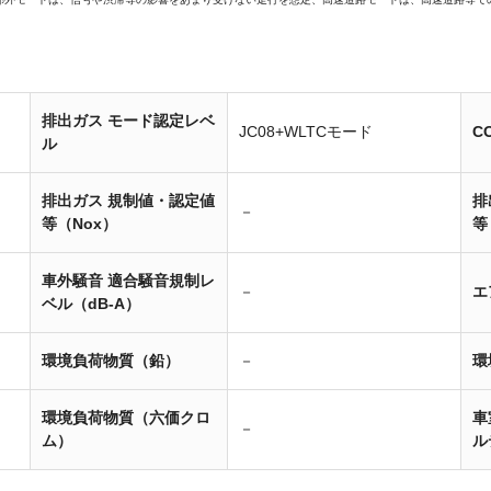
排出ガス モード認定レベ
JC08+WLTCモード
C
ル
排出ガス 規制値・認定値
排
－
等（Nox）
等
車外騒音 適合騒音規制レ
－
エ
ベル（dB-A）
環境負荷物質（鉛）
－
環
環境負荷物質（六価クロ
車
－
ム）
ル