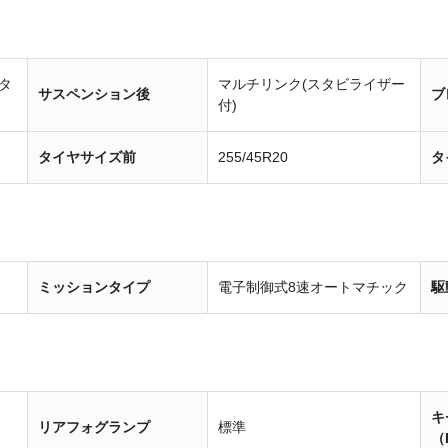
タ
マルチリンク(スタビライザー
サスペンション後
ブ
付)
タイヤサイズ前
255/45R20
タ
ミッションタイプ
電子制御式8速オートマチック
駆
キ
リアフォグランプ
標準
（