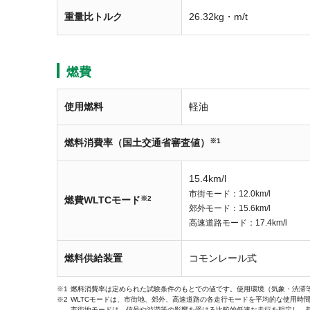
重量比トルク
26.32kg・m/t
燃費
使用燃料
軽油
燃料消費率（国土交通省審査値）
※1
15.4km/l
市街モード：12.0km/l
燃費WLTCモード
※2
郊外モード：15.6km/l
高速道路モード：17.4km/l
燃料供給装置
コモンレール式
燃料消費率は定められた試験条件のもとでの値です。使用環境（気象・渋滞
WLTCモードは、市街地、郊外、高速道路の各走行モードを平均的な使用時
市街地モードは、信号や渋滞等の影響を受ける比較的低速な走行を想定し、