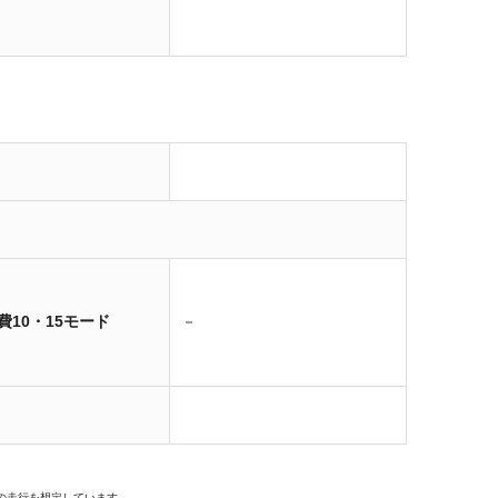
費10・15モード
－
の走行を想定しています。