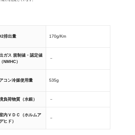
O2排出量
170g/Km
出ガス 規制値・認定値
－
（NMHC）
アコン冷媒使用量
535g
境負荷物質（水銀）
－
室内ＶＤＣ（ホルムア
－
デヒド）