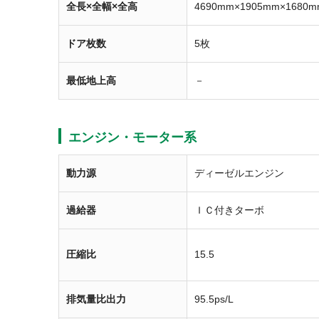
全長×全幅×全高
4690mm×1905mm×1680m
ドア枚数
5枚
最低地上高
－
エンジン・モーター系
動力源
ディーゼルエンジン
過給器
ＩＣ付きターボ
圧縮比
15.5
排気量比出力
95.5ps/L