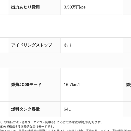
出力あたり費用
3.59万円/ps
アイドリングストップ
あり
燃費JC08モード
16.7km/l
燃
燃料タンク容量
64L
等）や運転方法（急発進、エアコン使用等）に応じて燃料消費率は異なります。
間配分で構成する国際的な走行モードです。
郊外モードは、信号や渋滞等の影響をあまり受けない走行を想定、高速道路モードは、高速道路等で