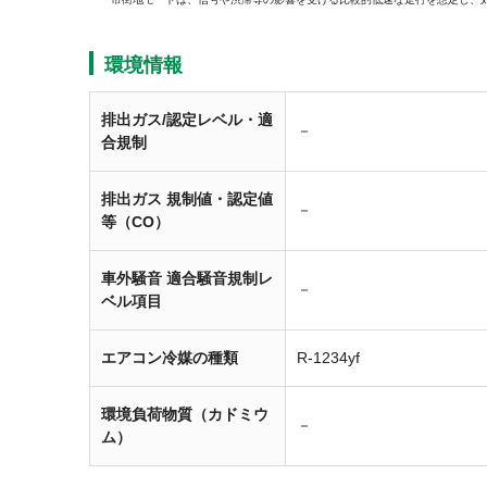
環境情報
排出ガス/認定レベル・適
－
合規制
排出ガス 規制値・認定値
－
等（CO）
車外騒音 適合騒音規制レ
－
ベル項目
エアコン冷媒の種類
R-1234yf
環境負荷物質（カドミウ
－
ム）