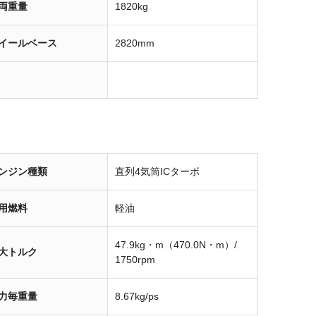
両重量
1820kg
イールベース
2820mm
ンジン種類
直列4気筒ICターボ
用燃料
軽油
47.9kg・m（470.0N・m）/
大トルク
1750rpm
力毎重量
8.67kg/ps