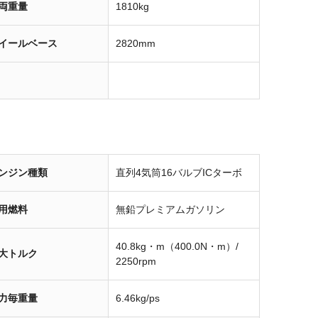
両重量
1810kg
イールベース
2820mm
ンジン種類
直列4気筒16バルブICターボ
用燃料
無鉛プレミアムガソリン
40.8kg・m（400.0N・m）/
大トルク
2250rpm
力毎重量
6.46kg/ps