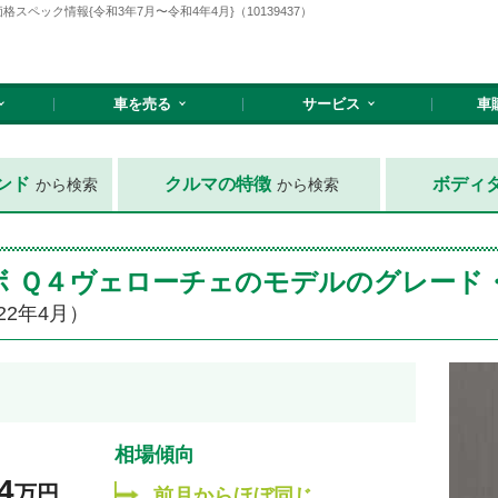
スペック情報{令和3年7月〜令和4年4月}（10139437）
車を売る
サービス
車
ンド
クルマの特徴
ボディ
から検索
から検索
ターボ Ｑ４ヴェローチェのモデルのグレー
22年4月）
相場傾向
4
万円
前月からほぼ同じ