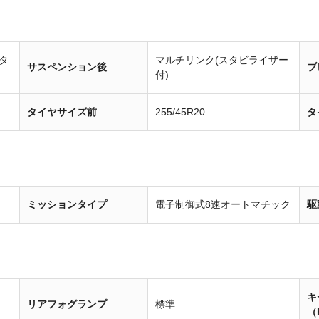
タ
マルチリンク(スタビライザー
サスペンション後
ブ
付)
タイヤサイズ前
255/45R20
タ
ミッションタイプ
電子制御式8速オートマチック
駆
キ
リアフォグランプ
標準
（