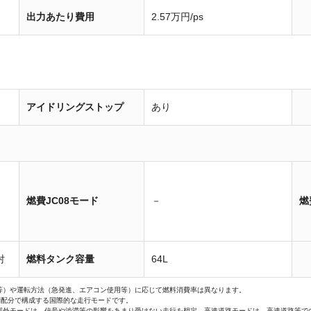
出力あたり費用
2.57万円/ps
アイドリングストップ
あり
燃費JC08モード
－
燃
射
燃料タンク容量
64L
等）や運転方法（急発進、エアコン使用等）に応じて燃料消費率は異なります。
間配分で構成する国際的な走行モードです。
郊外モードは、信号や渋滞等の影響をあまり受けない走行を想定、高速道路モードは、高速道路等で