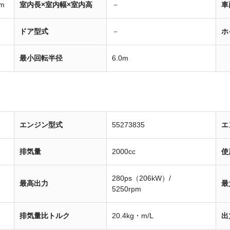
m
室内長×室内幅×室内高
－
車
ドア型式
－
ホ
最小回転半径
6.0m
エンジン型式
55273835
エ
排気量
2000cc
使
280ps（206kW）/
最高出力
最
5250rpm
排気量比トルク
20.4kg・m/L
出