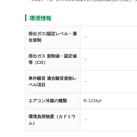
環境情報
排出ガス/認定レベル・適
－
合規制
排出ガス 規制値・認定値
－
等（CO）
車外騒音 適合騒音規制レ
－
ベル項目
エアコン冷媒の種類
R-1234yf
環境負荷物質（カドミウ
－
ム）