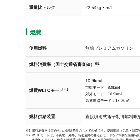
重量比トルク
22.54kg・m/t
燃費
使用燃料
無鉛プレミアムガソリン
燃料消費率（国土交通省審査値）
※1
10.9km/l
市街モード：8.0km/l
燃費WLTCモード
※2
郊外モード：10.9km/l
高速道路モード：13.0km/l
燃料供給装置
直接噴射式電子制御燃料噴
燃料消費率は定められた試験条件のもとでの値です。使用環境（気象・渋滞
WLTCモードは、市街地、郊外、高速道路の各走行モードを平均的な使用時
市街地モードは、信号や渋滞等の影響を受ける比較的低速な走行を想定し、