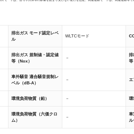
排出ガス モード認定レベ
WLTCモード
C
ル
排出ガス 規制値・認定値
排
－
等（Nox）
等
車外騒音 適合騒音規制レ
－
エ
ベル（dB-A）
環境負荷物質（鉛）
－
環
環境負荷物質（六価クロ
車
－
ム）
ル