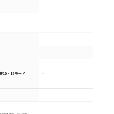
費10・15モード
－
の走行を想定しています。