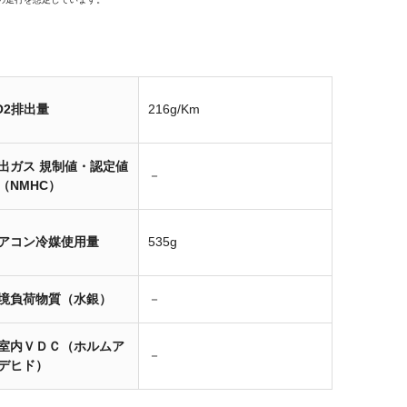
O2排出量
216g/Km
出ガス 規制値・認定値
－
（NMHC）
アコン冷媒使用量
535g
境負荷物質（水銀）
－
室内ＶＤＣ（ホルムア
－
デヒド）