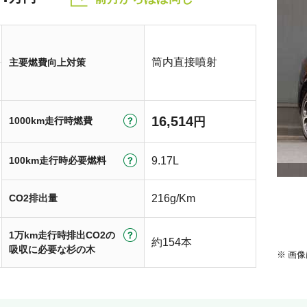
筒内直接噴射
主要燃費向上対策
16,514
1000km走行時燃費
円
100km走行時必要燃料
9.17L
CO2排出量
216g/Km
1万km走行時排出CO2の
約154本
吸収に必要な杉の木
画像