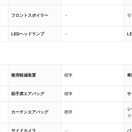
フロントスポイラー
－
リ
LEDヘッドランプ
－
L
衝突軽減装置
標準
車
助手席エアバッグ
標準
サ
シ
カーテンエアバッグ
標準
ッ
サイドカメラ
－
バ