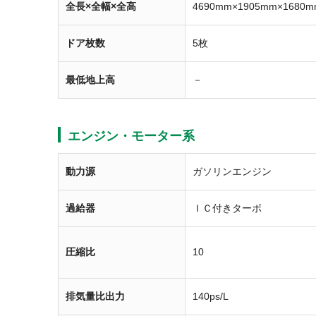
全長×全幅×全高
4690mm×1905mm×1680m
ドア枚数
5枚
最低地上高
－
エンジン・モーター系
動力源
ガソリンエンジン
過給器
ＩＣ付きターボ
圧縮比
10
排気量比出力
140ps/L