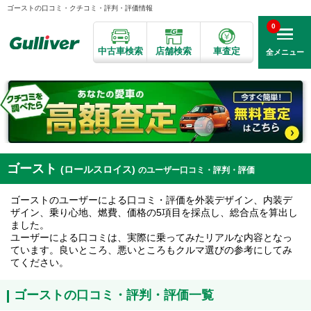
ゴーストの口コミ・クチコミ・評判・評価情報
0
中古車検索
店舗検索
車査定
全メニュー
ゴースト
(ロールスロイス)
のユーザー口コミ・評判・評価
ゴーストのユーザーによる口コミ・評価を外装デザイン、内装デ
ザイン、乗り心地、燃費、価格の5項目を採点し、総合点を算出し
ました。
ユーザーによる口コミは、実際に乗ってみたリアルな内容となっ
ています。良いところ、悪いところもクルマ選びの参考にしてみ
てください。
ゴーストの口コミ・評判・評価一覧