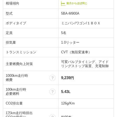
相場傾向
前月からほぼ同じ
型式
5BA-M900A
ボディタイプ
ミニバン/ワゴン/１ＢＯＸ
定員
5名
排気量
1.0リッター
トランスミッション
CVT（無段変速車）
可変バルブタイミング、アイド
主要燃費向上対策
リングストップ装置、充電制御
1000km走行時
？
9,239
円
燃費
100km走行時
？
5.43
L
必要燃料
CO2排出量
126g/Km
1万km走行時排出
？