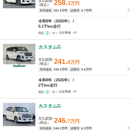
支払総額
258.
3万円
（税込）
車両価格
251
.6万円
諸費用
6
.7万円
令和8年（2026年）
0.1千km走行
法定整備
付
保証
付
カスタムG
支払総額
241.
8万円
（税込）
車両価格
235
.2万円
諸費用
6
.6万円
令和8年（2026年）
2千km走行
法定整備
付
保証
付
カスタムG
支払総額
246.
7万円
（税込）
車両価格
240
.2万円
諸費用
6
.5万円