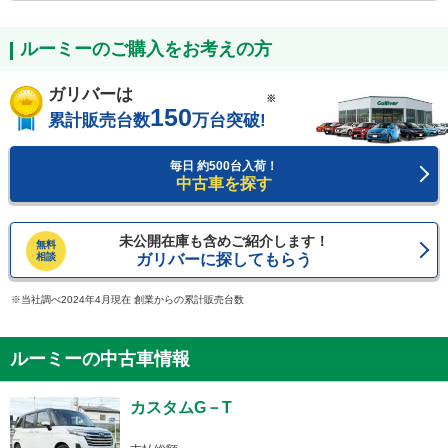
ルーミーのご購入をお考えの方
ガリバーは
※
150
累計販売台数
万台突破!
毎日 約500台入荷！
中古車を探す
未公開在庫も含めご紹介します！
無料
相談
ガリバーに探してもらう
当社調べ2024年4月現在 創業からの累計販売台数
ルーミーの中古車情報
カスタムG－T