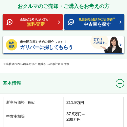
おクルマのご売却・ご購入をお考えの方
※
金額だけ知りたい方も！
累計販売台数150万台突破!
無料査定
中古車を探す
未公開在庫も含めご紹介します！
無料
ガリバーに探してもらう
相談
当社調べ2024年4月現在 創業からの累計販売台数
基本情報
新車時価格
211.9
（税込）
万円
37.9
万円～
中古車相場
289
万円