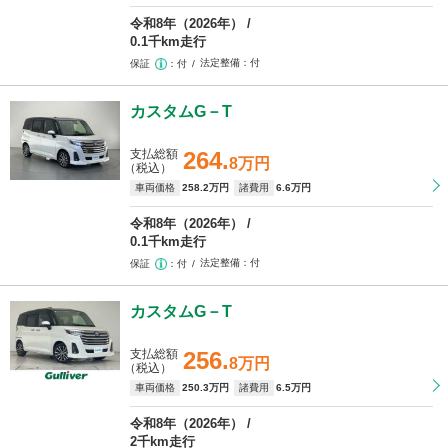
令和8年（2026年）
0.1千km走行
法定整備
付
保証
付
カスタムG－T
支払総額
264.
8万円
（税込）
車両価格
258
.2万円
諸費用
6
.6万円
令和8年（2026年）
0.1千km走行
法定整備
付
保証
付
カスタムG－T
支払総額
256.
8万円
（税込）
車両価格
250
.3万円
諸費用
6
.5万円
令和8年（2026年）
2千km走行