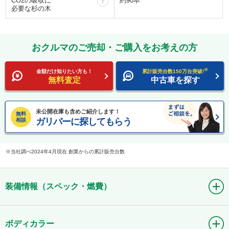
CO2の吸収に
約90本
必要な杉の木
おクルマのご売却・ご購入をお考えの方
※
金額だけ知りたい方も！
累計販売台数150万台突破!
無料査定
中古車を探す
未公開在庫も含めご紹介します！
無料
ガリバーに探してもらう
相談
当社調べ2024年4月現在 創業からの累計販売台数
装備情報（スペック・燃費）
ボディカラー