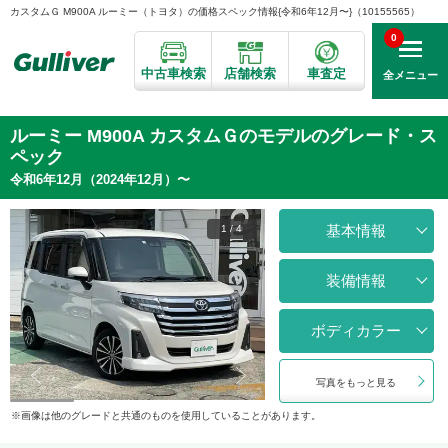
カスタムＧ M900A ルーミー（トヨタ）の価格スペック情報{令和6年12月〜}（10155565）
0
中古車検索
店舗検索
車査定
全メニュー
ルーミー M900A カスタムＧのモデルのグレード・ス
ペック
令和6年12月（2024年12月）〜
基本情報
1
/
4
装備情報
ボディカラー
写真をもっと見る
画像は他のグレードと共通のものを使用していることがあります。