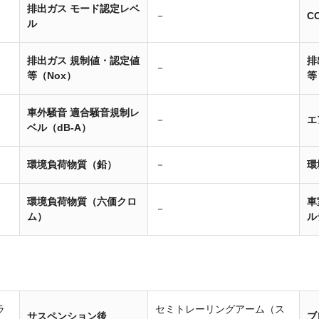
排出ガス モード認定レベ
－
C
ル
排出ガス 規制値・認定値
排
－
等（Nox）
等
車外騒音 適合騒音規制レ
－
エ
ベル（dB-A）
環境負荷物質（鉛）
－
環
環境負荷物質（六価クロ
車
－
ム）
ル
ラ
セミトレーリングアーム（ス
サスペンション後
ブ