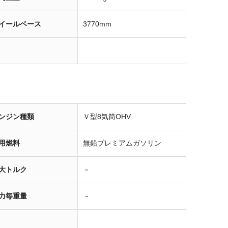
イールベース
3770mm
ンジン種類
Ｖ型8気筒OHV
用燃料
無鉛プレミアムガソリン
大トルク
－
力毎重量
－