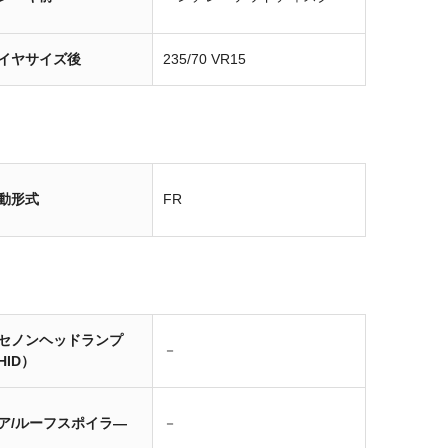
イヤサイズ後
235/70 VR15
動形式
FR
セノンヘッドランプ
－
HID）
ア/ルーフスポイラ―
－