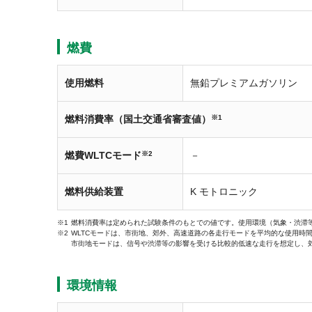
燃費
使用燃料
無鉛プレミアムガソリン
燃料消費率（国土交通省審査値）
※1
燃費WLTCモード
※2
－
燃料供給装置
K モトロニック
燃料消費率は定められた試験条件のもとでの値です。使用環境（気象・渋滞
WLTCモードは、市街地、郊外、高速道路の各走行モードを平均的な使用時
市街地モードは、信号や渋滞等の影響を受ける比較的低速な走行を想定し、
環境情報