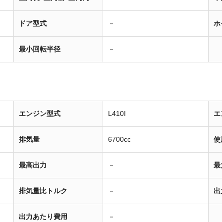
ドア型式
－
ホ
最小回転半径
－
エンジン型式
L410I
エ
排気量
6700cc
使
最高出力
－
最
排気量比トルク
－
出
出力あたり費用
－