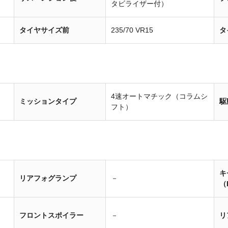
タビライザー付）
タイヤサイズ前
235/70 VR15
タ
4速オートマチック（コラムシ
ミッションタイプ
駆
フト）
キ
リアフォグランプ
－
（
フロントスポイラー
－
リ