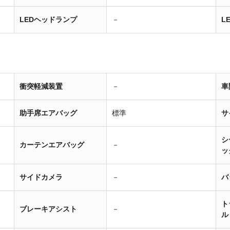
LEDヘッドランプ
－
L
衝突軽減装置
－
車
助手席エアバッグ
標準
サ
シ
カーテンエアバッグ
－
ッ
サイドカメラ
－
バ
ト
ブレーキアシスト
－
ル