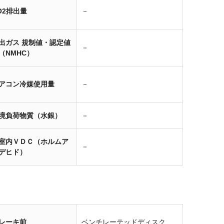
O2排出量
－
出ガス 規制値・認定値
－
（NMHC）
アコン冷媒使用量
－
境負荷物質（水銀）
－
室内ＶＤＣ（ホルムア
－
デヒド）
レーキ前
ベンチレーテッドディスク