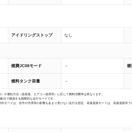
アイドリングストップ
なし
燃費JC08モード
－
燃
燃料タンク容量
－
等）や運転方法（急発進、エアコン使用等）に応じて燃料消費率は異なります。
間配分で構成する国際的な走行モードです。
郊外モードは、信号や渋滞等の影響をあまり受けない走行を想定、高速道路モードは、高速道路等で