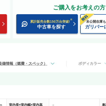
ご購入をお考えの方
※
累計販売台数150万台突破!
未公開在庫も
中古車を探す
ガリバー
装備情報（燃費・スペック）
ボディカラー
m
室内長×室内幅×室内高
－
車