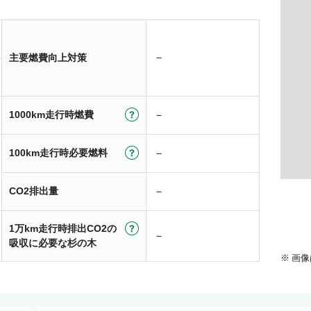
－
主要燃費向上対策
1000km走行時燃費
－
100km走行時必要燃料
－
CO2排出量
－
1万km走行時排出CO2の
－
吸収に必要な杉の木
画像