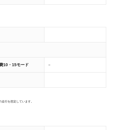
費10・15モード
－
の走行を想定しています。