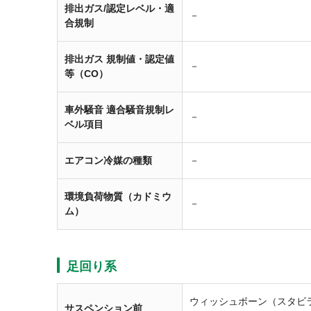
排出ガス/認定レベル・適
－
合規制
排出ガス 規制値・認定値
－
等（CO）
車外騒音 適合騒音規制レ
－
ベル項目
エアコン冷媒の種類
－
環境負荷物質（カドミウ
－
ム）
足回り系
ウィッシュボーン（スタビ
サスペンション前