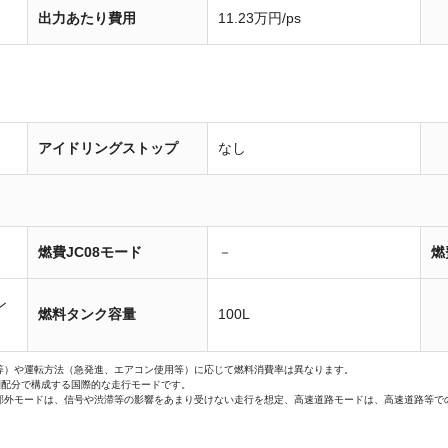
出力あたり費用
11.23万円/ps
アイドリングストップ
なし
燃費JC08モード
－
燃
ン
燃料タンク容量
100L
等）や運転方法（急発進、エアコン使用等）に応じて燃料消費率は異なります。
間配分で構成する国際的な走行モードです。
郊外モードは、信号や渋滞等の影響をあまり受けない走行を想定、高速道路モードは、高速道路等で