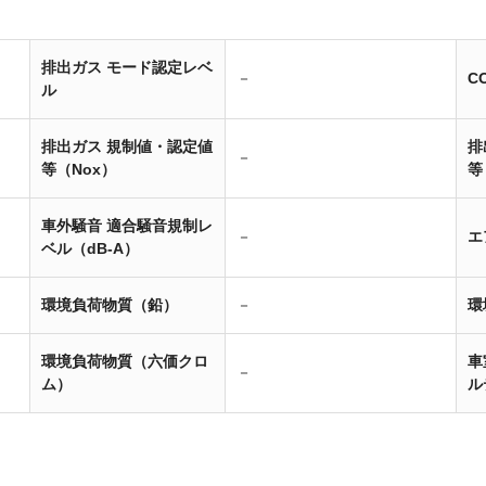
排出ガス モード認定レベ
－
C
ル
排出ガス 規制値・認定値
排
－
等（Nox）
等
車外騒音 適合騒音規制レ
－
エ
ベル（dB-A）
環境負荷物質（鉛）
－
環
環境負荷物質（六価クロ
車
－
ム）
ル