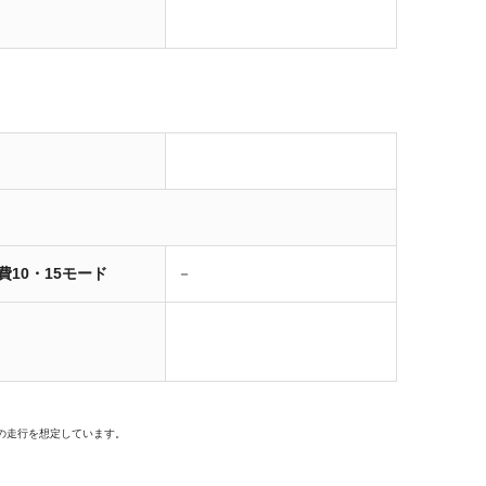
費10・15モード
－
の走行を想定しています。