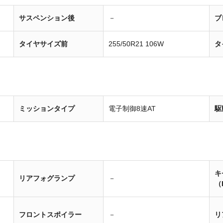
サスペンション後
－
ブ
タイヤサイズ前
255/50R21 106W
タ
ミッションタイプ
電子制御8速AT
駆
キ
リアフォグランプ
－
（
フロントスポイラー
－
リ