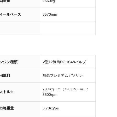
両重量
2660kg
イールベース
3570mm
ンジン種類
V型12気筒DOHC48バルブ
用燃料
無鉛プレミアムガソリン
73.4kg・m（720.0N・m）/
大トルク
3500rpm
力毎重量
5.78kg/ps