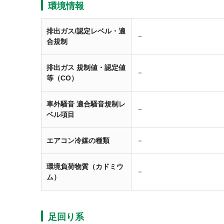
環境情報
排出ガス/認定レベル・適
－
合規制
排出ガス 規制値・認定値
－
等（CO）
車外騒音 適合騒音規制レ
－
ベル項目
エアコン冷媒の種類
－
環境負荷物質（カドミウ
－
ム）
足回り系