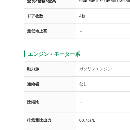
全長×全幅×全高
5840mm×1990mm×1655m
ドア枚数
4枚
最低地上高
－
エンジン・モーター系
動力源
ガソリンエンジン
過給器
なし
圧縮比
－
排気量比出力
68.7ps/L