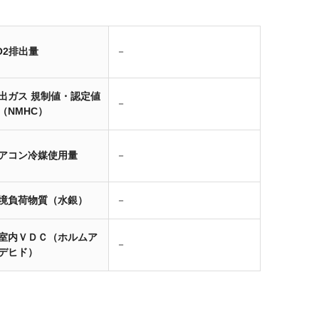
O2排出量
－
出ガス 規制値・認定値
－
（NMHC）
アコン冷媒使用量
－
境負荷物質（水銀）
－
室内ＶＤＣ（ホルムア
－
デヒド）