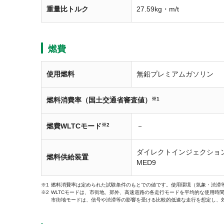
重量比トルク
27.59kg・m/t
燃費
使用燃料
無鉛プレミアムガソリン
燃料消費率（国土交通省審査値）
※1
燃費WLTCモード
※2
－
ダイレクトインジェクショ
燃料供給装置
MED9
燃料消費率は定められた試験条件のもとでの値です。使用環境（気象・渋滞
WLTCモードは、市街地、郊外、高速道路の各走行モードを平均的な使用時
市街地モードは、信号や渋滞等の影響を受ける比較的低速な走行を想定し、