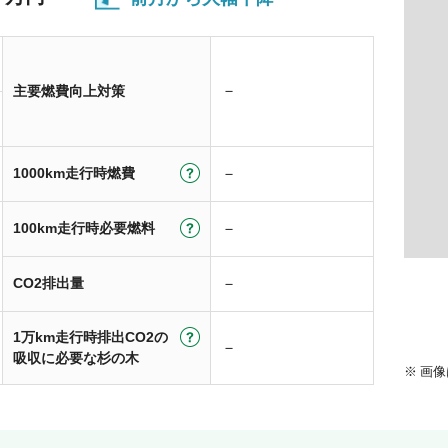
－
主要燃費向上対策
1000km走行時燃費
－
100km走行時必要燃料
－
CO2排出量
－
1万km走行時排出CO2の
－
吸収に必要な杉の木
画像