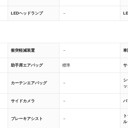
LEDヘッドランプ
－
L
衝突軽減装置
－
車
助手席エアバッグ
標準
サ
シ
カーテンエアバッグ
－
ッ
サイドカメラ
－
バ
ト
ブレーキアシスト
－
ル