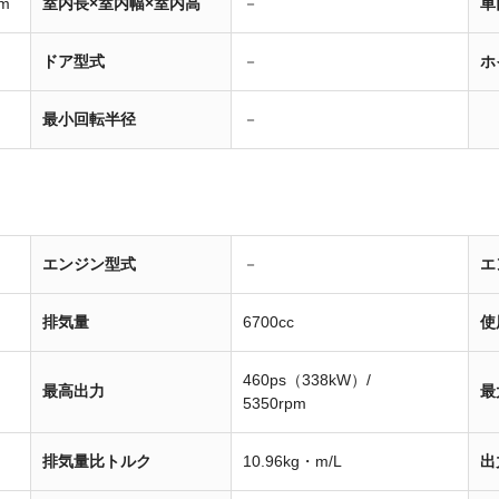
m
室内長×室内幅×室内高
－
車
ドア型式
－
ホ
最小回転半径
－
エンジン型式
－
エ
排気量
6700cc
使
460ps（338kW）/
最高出力
最
5350rpm
排気量比トルク
10.96kg・m/L
出