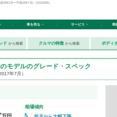
年2月〜平成29年7月}（10102555）
車を売る
サービス
車
ンド
クルマの特徴
ボディ
から検索
から検索
ードのモデルのグレード・スペック
2017年7月）
相場傾向
7
万円
前月から大幅下降