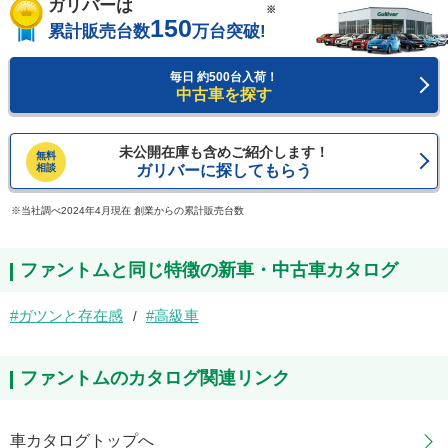
ガリバーは
※
150
累計販売台数
万台突破!
毎日 約500台入荷！
中古車を探す
未公開在庫も含めご紹介します！
無料
相談
ガリバーに探してもらう
当社調べ2024年4月現在 創業からの累計販売台数
ファントムと同じ特徴の新車・中古車カタログ
ガツンと存在感
高級車
ファントムのカタログ関連リンク
車カタログトップへ