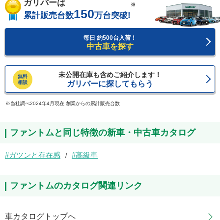
ガリバーは
※
150
累計販売台数
万台突破!
毎日 約500台入荷！
中古車を探す
未公開在庫も含めご紹介します！
無料
相談
ガリバーに探してもらう
当社調べ2024年4月現在 創業からの累計販売台数
ファントムと同じ特徴の新車・中古車カタログ
ガツンと存在感
高級車
ファントムのカタログ関連リンク
車カタログトップへ