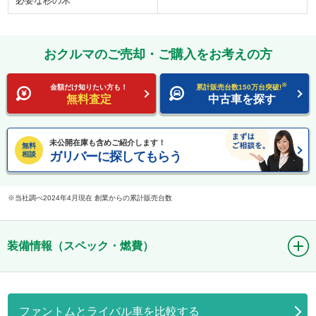
必要な杉の木
おクルマのご売却・ご購入をお考えの方
※
金額だけ知りたい方も！
累計販売台数150万台突破!
無料査定
中古車を探す
未公開在庫も含めご紹介します！
無料
ガリバーに探してもらう
相談
当社調べ2024年4月現在 創業からの累計販売台数
装備情報（スペック・燃費）
ファントムとライバル車を比較する