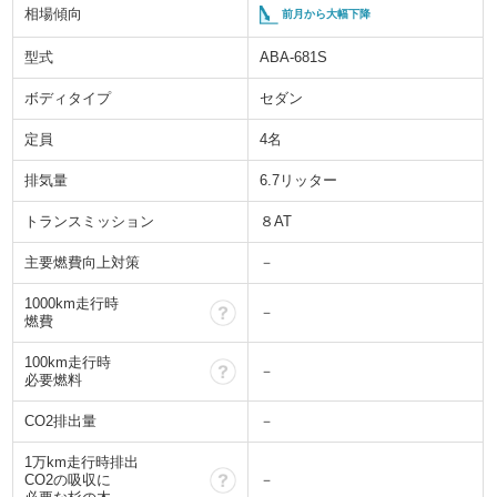
相場傾向
前月から大幅下降
型式
ABA-681S
ボディタイプ
セダン
定員
4名
排気量
6.7リッター
トランスミッション
８AT
主要燃費向上対策
－
1000km走行時
？
－
燃費
100km走行時
？
－
必要燃料
CO2排出量
－
1万km走行時排出
？
CO2の吸収に
－