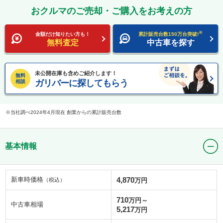
おクルマのご売却・ご購入をお考えの方
※
金額だけ知りたい方も！
累計販売台数150万台突破!
無料査定
中古車を探す
未公開在庫も含めご紹介します！
無料
ガリバーに探してもらう
相談
当社調べ2024年4月現在 創業からの累計販売台数
基本情報
新車時価格
4,870
（税込）
万円
710
万円～
中古車相場
5,217
万円