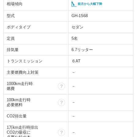
相場傾向
前月から大幅下降
型式
GH-1S68
ボディタイプ
セダン
定員
5名
排気量
6.7リッター
トランスミッション
６AT
主要燃費向上対策
－
1000km走行時
？
－
燃費
100km走行時
？
－
必要燃料
CO2排出量
－
1万km走行時排出
？
CO2の吸収に
－