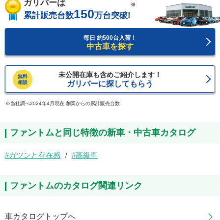
ガリバーは
※
150
累計販売台数
万台突破!
毎日 約500台入荷！
中古車を探す
未公開在庫も含めご紹介します！
無料
相談
ガリバーに探してもらう
当社調べ2024年4月現在 創業からの累計販売台数
ファントムと同じ特徴の新車・中古車カタログ
ガツンと存在感
高級車
ファントムのカタログ関連リンク
車カタログトップへ