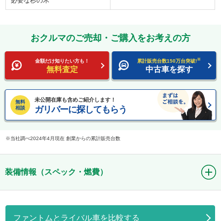
必要な杉の木
おクルマのご売却・ご購入をお考えの方
※
金額だけ知りたい方も！
累計販売台数150万台突破!
無料査定
中古車を探す
未公開在庫も含めご紹介します！
無料
ガリバーに探してもらう
相談
当社調べ2024年4月現在 創業からの累計販売台数
装備情報（スペック・燃費）
ファントムとライバル車を比較する