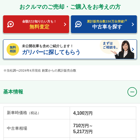
おクルマのご売却・ご購入をお考えの方
※
金額だけ知りたい方も！
累計販売台数150万台突破!
無料査定
中古車を探す
未公開在庫も含めご紹介します！
無料
ガリバーに探してもらう
相談
当社調べ2024年4月現在 創業からの累計販売台数
基本情報
新車時価格
4,100
（税込）
万円
710
万円～
中古車相場
5,217
万円