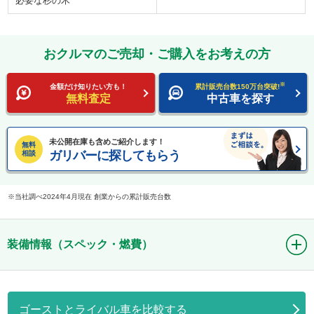
必要な杉の木
おクルマのご売却・ご購入をお考えの方
※
金額だけ知りたい方も！
累計販売台数150万台突破!
無料査定
中古車を探す
未公開在庫も含めご紹介します！
無料
ガリバーに探してもらう
相談
当社調べ2024年4月現在 創業からの累計販売台数
装備情報（スペック・燃費）
ゴーストとライバル車を比較する