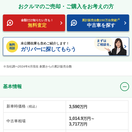
おクルマのご売却・ご購入をお考えの方
※
金額だけ知りたい方も！
累計販売台数150万台突破!
無料査定
中古車を探す
未公開在庫も含めご紹介します！
無料
ガリバーに探してもらう
相談
当社調べ2024年4月現在 創業からの累計販売台数
基本情報
新車時価格
3,590
（税込）
万円
1,014.9
万円～
中古車相場
3,717
万円