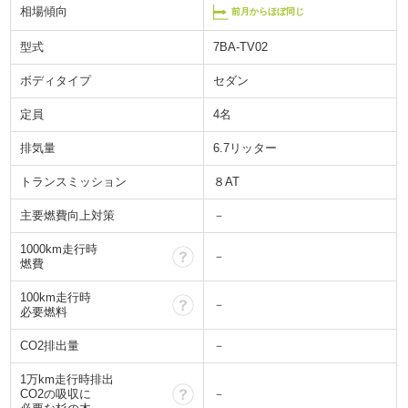
相場傾向
前月からほぼ同じ
型式
7BA-TV02
ボディタイプ
セダン
定員
4名
排気量
6.7リッター
トランスミッション
８AT
主要燃費向上対策
－
1000km走行時
？
－
燃費
100km走行時
？
－
必要燃料
CO2排出量
－
1万km走行時排出
？
CO2の吸収に
－