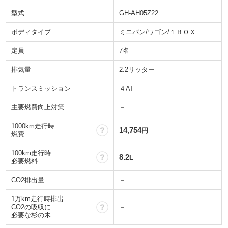
型式
GH-AH05Z22
ボディタイプ
ミニバン/ワゴン/１ＢＯＸ
定員
7名
排気量
2.2リッター
トランスミッション
４AT
主要燃費向上対策
－
1000km走行時
？
14,754
円
燃費
100km走行時
？
8.2
L
必要燃料
CO2排出量
－
1万km走行時排出
？
CO2の吸収に
－
必要な杉の木