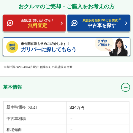
おクルマのご売却・ご購入をお考えの方
※
金額だけ知りたい方も！
累計販売台数150万台突破!
無料査定
中古車を探す
未公開在庫も含めご紹介します！
無料
ガリバーに探してもらう
相談
当社調べ2024年4月現在 創業からの累計販売台数
基本情報
新車時価格
334
（税込）
万円
中古車相場
－
相場傾向
－