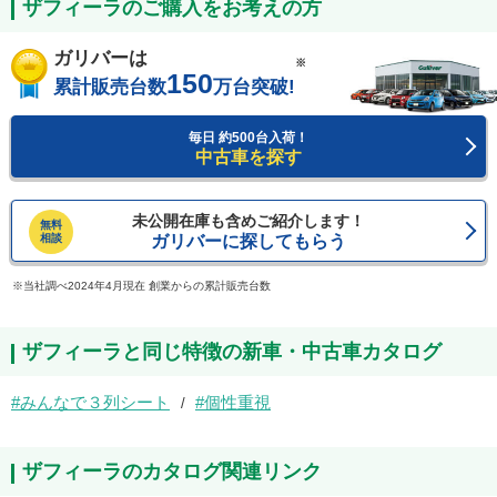
ザフィーラのご購入をお考えの方
ガリバーは
※
150
累計販売台数
万台突破!
毎日 約500台入荷！
中古車を探す
未公開在庫も含めご紹介します！
無料
相談
ガリバーに探してもらう
当社調べ2024年4月現在 創業からの累計販売台数
ザフィーラと同じ特徴の新車・中古車カタログ
みんなで３列シート
個性重視
ザフィーラのカタログ関連リンク